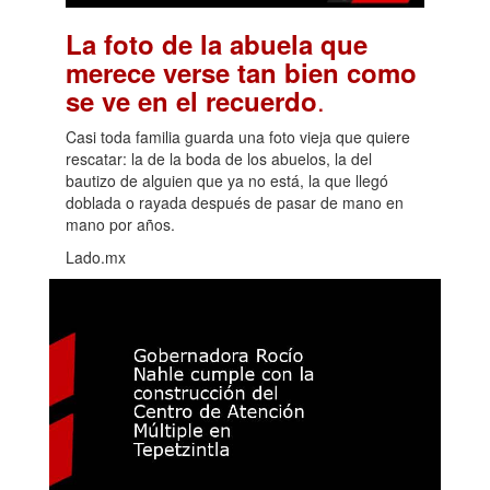
La foto de la abuela que
merece verse tan bien como
.
se ve en el recuerdo
Casi toda familia guarda una foto vieja que quiere
rescatar: la de la boda de los abuelos, la del
bautizo de alguien que ya no está, la que llegó
doblada o rayada después de pasar de mano en
mano por años.
Lado.mx