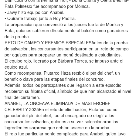
Dani cocinó con la hermana Flor, • Doña Clarita y Ofelia Medina•
Rafa Polinesio fue acompañado por Mónica.
• Jawy hizo equipo con Anabel.
• Quirarte trabajó junto a Roy Padilla.
La preparación que convenció a los jueces fue la de Mónica y
Rafa, quienes subieron directamente al balcón como ganadores
de la prueba.
RETO DE CAMPO Y PREMIOS ESPECIALESAntes de la prueba
de salvación, los concursantes participaron en un reto de campo
por equipos para preparar un menú destinado a estudiantes.
El equipo rojo, liderado por Bárbara Torres, se impuso ante el
equipo azul.
Como recompensa, Plutarco Haza recibió el pin del chef, un
beneficio clave para las etapas finales del concurso.
Además, todos los participantes que llegaron a este episodio
recibieron su filipina oficial, símbolo de que han alcanzado el nivel
final del certamen.
ANABEL, LA ONCEAVA ELIMINADA DE MASTERCHEF
CELEBRITY 2025En el reto de eliminación, Plutarco, como
ganador del pin del chef, fue el encargado de elegir a los
concursantes salvados, quienes a su vez seleccionaron los
ingredientes sorpresa que debían usarse en la prueba.
El reto fue particularmente complicado para Anabel, quien tuvo