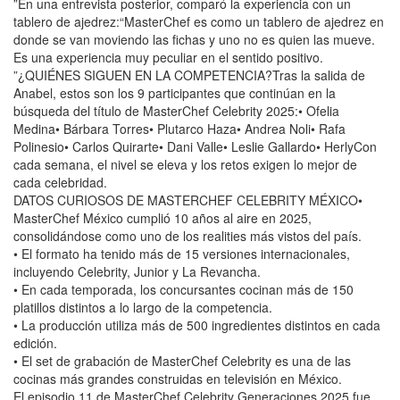
”En una entrevista posterior, comparó la experiencia con un
tablero de ajedrez:“MasterChef es como un tablero de ajedrez en
donde se van moviendo las fichas y uno no es quien las mueve.
Es una experiencia muy peculiar en el sentido positivo.
”¿QUIÉNES SIGUEN EN LA COMPETENCIA?Tras la salida de
Anabel, estos son los 9 participantes que continúan en la
búsqueda del título de MasterChef Celebrity 2025:• Ofelia
Medina• Bárbara Torres• Plutarco Haza• Andrea Noli• Rafa
Polinesio• Carlos Quirarte• Dani Valle• Leslie Gallardo• HerlyCon
cada semana, el nivel se eleva y los retos exigen lo mejor de
cada celebridad.
DATOS CURIOSOS DE MASTERCHEF CELEBRITY MÉXICO•
MasterChef México cumplió 10 años al aire en 2025,
consolidándose como uno de los realities más vistos del país.
• El formato ha tenido más de 15 versiones internacionales,
incluyendo Celebrity, Junior y La Revancha.
• En cada temporada, los concursantes cocinan más de 150
platillos distintos a lo largo de la competencia.
• La producción utiliza más de 500 ingredientes distintos en cada
edición.
• El set de grabación de MasterChef Celebrity es una de las
cocinas más grandes construidas en televisión en México.
El episodio 11 de MasterChef Celebrity Generaciones 2025 fue