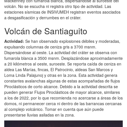
Mackenney con fumarola blanca, dispersándose al suroeste del
volcán. No se escucha ni registra otro tipo de actividad. Las
estaciones sísmicas de INSIVUMEH registran eventos asociados
a desgasificación y derrumbes en el cráter.
Volcán de Santiaguito
Actividad:
Se han observado explosiones débiles y moderadas,
expulsando columnas de ceniza gris a 3700 msnm.
Dispersándose al oeste. La actividad del cráter se observa con
fumarola blanca a 3500 msnm. Desplazándose aproximadamente
a 20 kilómetros al oeste, suroeste. Se reporta caída de ceniza en
aldea Las Marías, fincas, El Patrocinio, aldeas San Marcos y
Loma Linda Palajunoj y otras en la zona. Esta actividad genera
constantes avalanchas algunas de estas acompañadas de flujos
Piroclásticos de corto alcance. Debido a la actividad descrita se
pueden generar Flujos Piroclásticos de mayor alcance, similares
a los de 2022, por lo que recomienda no acercarse a áreas de los
domos, ni permanecer cerca ni dentro de las barrancas cercanas
al complejo volcánico. Tomar en cuenta que aún puede
presentarse lluvias asiladas en la zona.