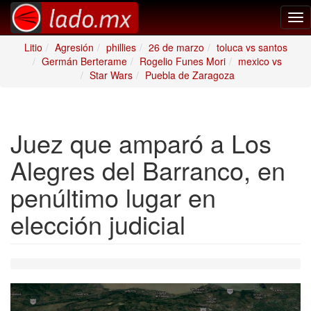
Tog
nav
Litio
Agresión
phillies
26 de marzo
toluca vs santos
Germán Berterame
Rogelio Funes Mori
mexico vs
Star Wars
Puebla de Zaragoza
Juez que amparó a Los
Alegres del Barranco, en
penúltimo lugar en
elección judicial