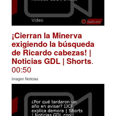
¡Cierran la Minerva
exigiendo la búsqueda
de Ricardo cabezas! |
Noticias GDL | Shorts
.
00:50
Imagen Noticias