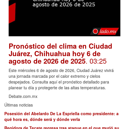
Pronóstico del clima en Ciudad
Juárez, Chihuahua hoy 6 de
. 03:25
agosto de 2026 de 2025
Este miércoles 6 de agosto de 2026, Ciudad Juárez vivirá
una jornada marcada por el calor extremo y cielos
despejados. Consulta aquí el pronóstico detallado para
planear tu día y protegerte de las altas temperaturas.
Debate.com.mx
Últimas noticias
Posesión del Abelardo De La Espriella como presidente: a
qué hora es, dónde será y dónde verla
Regidora de Tecate regresa tras ataque en el que murió su