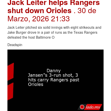
Jack Leiter helps Rangers
shut down Orioles
. 30 de
Marzo, 2026 21:33
Jack Leiter pitched six solid innings with eight strikeouts and
Jake Burger drove in a pair of runs as the Texas Rangers
defeated the host Baltimore O
Deadspin