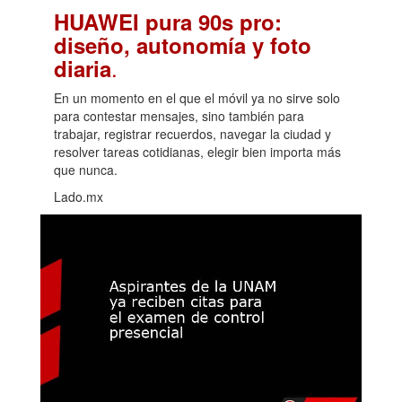
HUAWEI pura 90s pro:
diseño, autonomía y foto
.
diaria
En un momento en el que el móvil ya no sirve solo
para contestar mensajes, sino también para
trabajar, registrar recuerdos, navegar la ciudad y
resolver tareas cotidianas, elegir bien importa más
que nunca.
Lado.mx