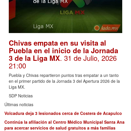
Chivas empata en su visita al
Puebla en el inicio de la Jornada
. 31 de Julio, 2026
3 de la Liga MX
21:00
Puebla y Chivas repartieron puntos tras empatar a un tanto
en el primer partido de la Jornada 3 del Apertura 2026 de la
Liga MX.
SDP Noticias
Últimas noticias
Volcadura deja 3 lesionados cerca de Costera de Acapulco
Continúa la afiliación al Centro Médico Municipal Santa Ana
para acercar servicios de salud gratuitos a más familias