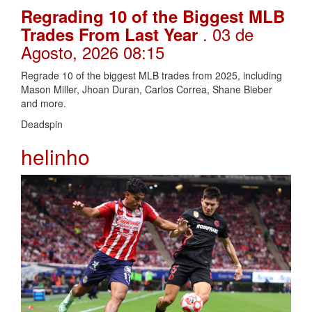
Regrading 10 of the Biggest MLB
. 03 de
Trades From Last Year
Agosto, 2026 08:15
Regrade 10 of the biggest MLB trades from 2025, including
Mason Miller, Jhoan Duran, Carlos Correa, Shane Bieber
and more.
Deadspin
helinho