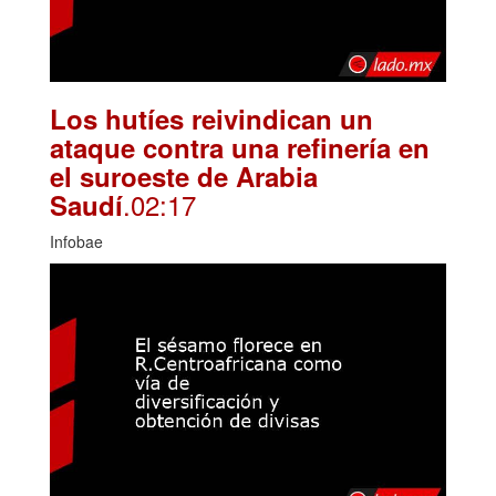
Los hutíes reivindican un
ataque contra una refinería en
el suroeste de Arabia
.02:17
Saudí
Infobae