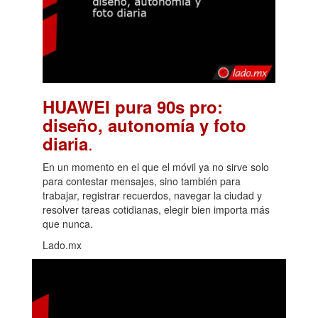
HUAWEI pura 90s pro:
diseño, autonomía y foto
.
diaria
En un momento en el que el móvil ya no sirve solo
para contestar mensajes, sino también para
trabajar, registrar recuerdos, navegar la ciudad y
resolver tareas cotidianas, elegir bien importa más
que nunca.
Lado.mx