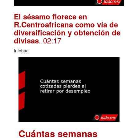
El sésamo florece en
R.Centroafricana como vía de
diversificación y obtención de
. 02:17
divisas
Infobae
Cuántas semanas