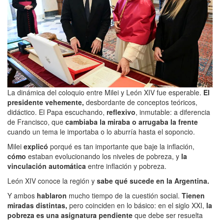
La dinámica del coloquio entre Milei y León XIV fue esperable.
El
presidente vehemente,
desbordante de conceptos teóricos,
didáctico. El Papa escuchando,
reflexivo
, inmutable: a diferencia
de Francisco, que
cambiaba la miraba o arrugaba la frente
cuando un tema le importaba o lo aburría hasta el soponcio.
Milei
explicó
porqué es tan importante que baje la inflación,
cómo
estaban evolucionando los niveles de pobreza, y
la
vinculación automática
entre inflación y pobreza.
León XIV conoce la región y
sabe qué sucede en la Argentina.
Y ambos
hablaron
mucho tiempo de la cuestión social.
Tienen
miradas distintas,
pero coinciden en lo básico: en el siglo XXI,
la
pobreza es una asignatura pendiente
que debe ser resuelta