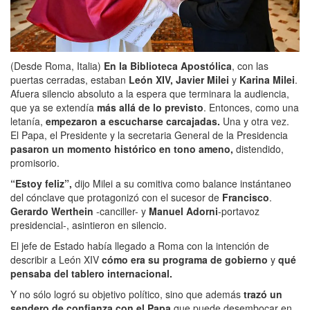
(Desde Roma, Italia)
En la Biblioteca Apostólica
, con las
puertas cerradas, estaban
León XIV,
Javier Milei
y
Karina Milei
.
Afuera silencio absoluto a la espera que terminara la audiencia,
que ya se extendía
más allá de lo previsto
. Entonces, como una
letanía,
empezaron a escucharse carcajadas.
Una y otra vez.
El Papa, el Presidente y la secretaria General de la Presidencia
pasaron un momento histórico en tono ameno,
distendido,
promisorio.
“Estoy feliz”,
dijo Milei a su comitiva como balance instántaneo
del cónclave que protagonizó con el sucesor de
Francisco
.
Gerardo Werthein
-canciller- y
Manuel Adorni
-portavoz
presidencial-, asintieron en silencio.
El jefe de Estado había llegado a Roma con la intención de
describir a León XIV
cómo era su programa de gobierno
y
qué
pensaba del tablero internacional.
Y no sólo logró su objetivo político, sino que además
trazó un
sendero de confianza con el Papa
que puede desembocar en