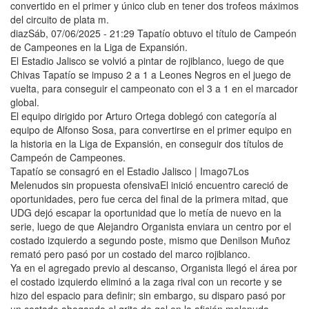
convertido en el primer y único club en tener dos trofeos máximos
del circuito de plata m.
diazSáb, 07/06/2025 - 21:29 Tapatío obtuvo el título de Campeón
de Campeones en la Liga de Expansión.
El Estadio Jalisco se volvió a pintar de rojiblanco, luego de que
Chivas Tapatío se impuso 2 a 1 a Leones Negros en el juego de
vuelta, para conseguir el campeonato con el 3 a 1 en el marcador
global.
El equipo dirigido por Arturo Ortega doblegó con categoría al
equipo de Alfonso Sosa, para convertirse en el primer equipo en
la historia en la Liga de Expansión, en conseguir dos títulos de
Campeón de Campeones.
Tapatío se consagró en el Estadio Jalisco | Imago7Los
Melenudos sin propuesta ofensivaEl inició encuentro careció de
oportunidades, pero fue cerca del final de la primera mitad, que
UDG dejó escapar la oportunidad que lo metía de nuevo en la
serie, luego de que Alejandro Organista enviara un centro por el
costado izquierdo a segundo poste, mismo que Denilson Muñoz
remató pero pasó por un costado del marco rojiblanco.
Ya en el agregado previo al descanso, Organista llegó el área por
el costado izquierdo eliminó a la zaga rival con un recorte y se
hizo del espacio para definir; sin embargo, su disparo pasó por