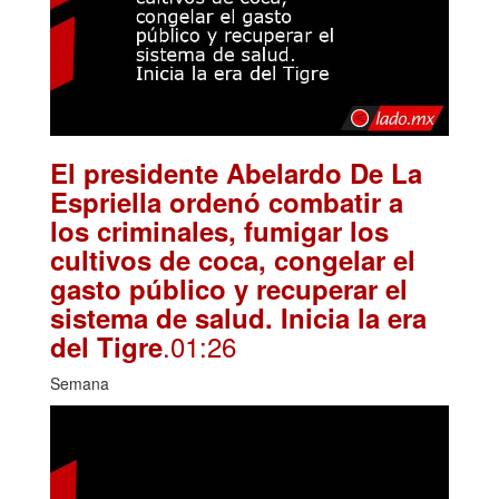
El presidente Abelardo De La
Espriella ordenó combatir a
los criminales, fumigar los
cultivos de coca, congelar el
gasto público y recuperar el
sistema de salud. Inicia la era
.01:26
del Tigre
Semana