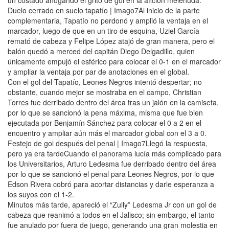
un costado ahogando el grito de gol en la afición melenuda.
Duelo cerrado en suelo tapatío | Imago7Al inicio de la parte
complementaria, Tapatío no perdonó y amplió la ventaja en el
marcador, luego de que en un tiro de esquina, Uziel García
remató de cabeza y Felipe López atajó de gran manera, pero el
balón quedó a merced del capitán Diego Delgadillo, quien
únicamente empujó el esférico para colocar el 0-1 en el marcador
y ampliar la ventaja por par de anotaciones en el global.
Con el gol del Tapatío, Leones Negros intentó despertar; no
obstante, cuando mejor se mostraba en el campo, Christian
Torres fue derribado dentro del área tras un jalón en la camiseta,
por lo que se sancionó la pena máxima, misma que fue bien
ejecutada por Benjamín Sánchez para colocar el 0 a 2 en el
encuentro y ampliar aún más el marcador global con el 3 a 0.
Festejo de gol después del penal | Imago7Llegó la respuesta,
pero ya era tardeCuando el panorama lucía más complicado para
los Universitarios, Arturo Ledesma fue derribado dentro del área
por lo que se sancionó el penal para Leones Negros, por lo que
Edson Rivera cobró para acortar distancias y darle esperanza a
los suyos con el 1-2.
Minutos más tarde, apareció el “Zully” Ledesma Jr con un gol de
cabeza que reanimó a todos en el Jalisco; sin embargo, el tanto
fue anulado por fuera de juego, generando una gran molestia en