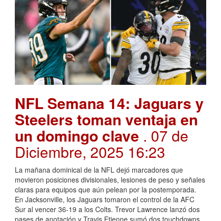
NFL Semana 14: Jaguars y
Steelers toman ventaja en
un domingo clave
. 07 de
Diciembre, 2025 16:23
La mañana dominical de la NFL dejó marcadores que
movieron posiciones divisionales, lesiones de peso y señales
claras para equipos que aún pelean por la postemporada.
En Jacksonville, los Jaguars tomaron el control de la AFC
Sur al vencer 36-19 a los Colts. Trevor Lawrence lanzó dos
pases de anotación y Travis Etienne sumó dos touchdowns