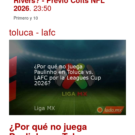
Rivers? - Previo Colts NFL
. 23:50
2026
Primero y 10
toluca - lafc
¿Por qué no juega