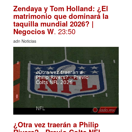
Zendaya y Tom Holland: ¿El
matrimonio que dominará la
taquilla mundial 2026? |
. 23:50
Negocios W
adn Noticias
¿Otra vez traerán a Philip