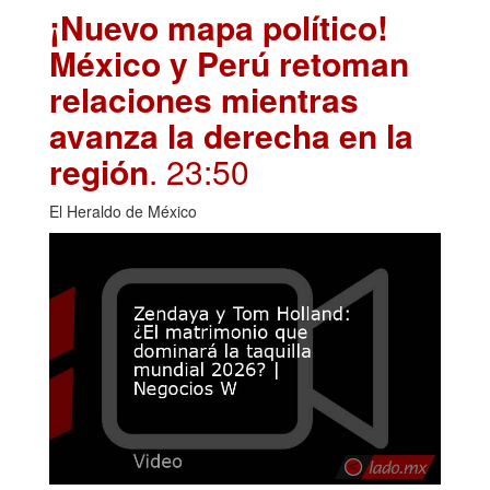
¡Nuevo mapa político!
México y Perú retoman
relaciones mientras
avanza la derecha en la
región
. 23:50
El Heraldo de México