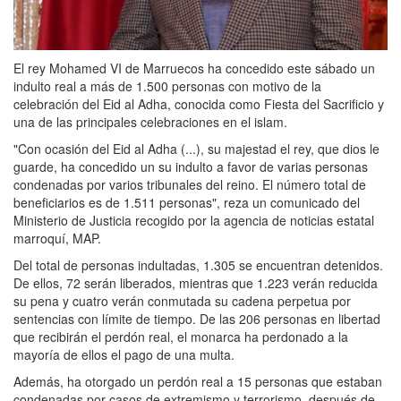
El rey Mohamed VI de Marruecos ha concedido este sábado un
indulto real a más de 1.500 personas con motivo de la
celebración del Eid al Adha, conocida como Fiesta del Sacrificio y
una de las principales celebraciones en el islam.
"Con ocasión del Eid al Adha (...), su majestad el rey, que dios le
guarde, ha concedido un su indulto a favor de varias personas
condenadas por varios tribunales del reino. El número total de
beneficiarios es de 1.511 personas", reza un comunicado del
Ministerio de Justicia recogido por la agencia de noticias estatal
marroquí, MAP.
Del total de personas indultadas, 1.305 se encuentran detenidos.
De ellos, 72 serán liberados, mientras que 1.223 verán reducida
su pena y cuatro verán conmutada su cadena perpetua por
sentencias con límite de tiempo. De las 206 personas en libertad
que recibirán el perdón real, el monarca ha perdonado a la
mayoría de ellos el pago de una multa.
Además, ha otorgado un perdón real a 15 personas que estaban
condenadas por casos de extremismo y terrorismo, después de