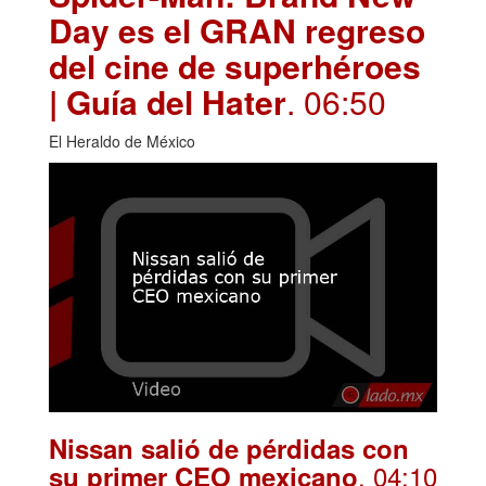
Day es el GRAN regreso
del cine de superhéroes
| Guía del Hater
. 06:50
El Heraldo de México
Nissan salió de pérdidas con
. 04:10
su primer CEO mexicano