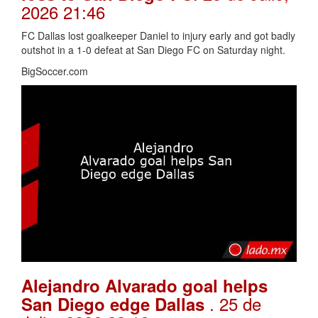
2026 21:46
FC Dallas lost goalkeeper Daniel to injury early and got badly
outshot in a 1-0 defeat at San Diego FC on Saturday night.
BigSoccer.com
Alejandro Alvarado goal helps
. 25 de
San Diego edge Dallas