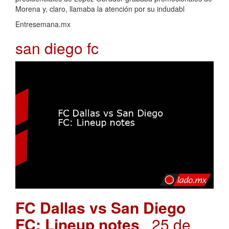
Morena y, claro, llamaba la atención por su indudabl
Entresemana.mx
san diego fc
FC Dallas vs San Diego
FC: Lineup notes
. 25 de