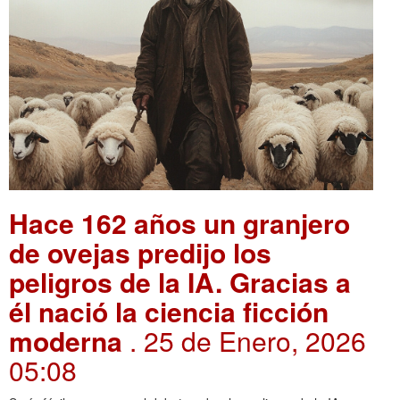
Hace 162 años un granjero
de ovejas predijo los
peligros de la IA. Gracias a
él nació la ciencia ficción
moderna
. 25 de Enero, 2026
05:08