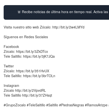
🚨 Recibe noticias de última hora en tiempo real. Activa las 
Visita nuestro sitio web Zócalo: http://bit.ly/2w4LMYd
Síguenos en Redes Sociales
Facebook
Zócalo: https://bit.ly/3ZkDTcx
Tele Saltillo: https://bit.ly/3jK7JQa
Twitter
Zócalo: https://bit.ly/351HvUX
Tele Saltillo: https://bit.ly/3brTOLn
Instagram
Zócalo http://bit.ly/2VpvdRL
Tele Saltillo http://bit.ly/37ZHsqt
#GrupoZocalo #TeleSaltillo #Saltillo #PiedrasNegras #RamosArizp