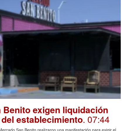
Benito exigen liquidación
e del establecimiento
. 07:44
rcado San Benito realizaron una manifestación para exigir el