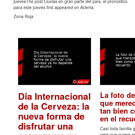
juevesThe post Lluvias en gran parte del país, el pronóstico
para este jueves first appeared on Acierta.
Zona Roja
Día Internacional
La foto de
que merec
de la Cerveza: la
tan bien 
nueva forma de
en el rec
disfrutar una
Casi toda familia 
vieja que quiere re