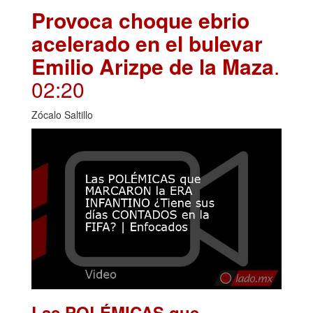
Provoca choque ebrio
acelerado en el bulevar
Emilio Arizpe de la Maza
.
02:20
Zócalo Saltillo
Las POLÉMICAS que