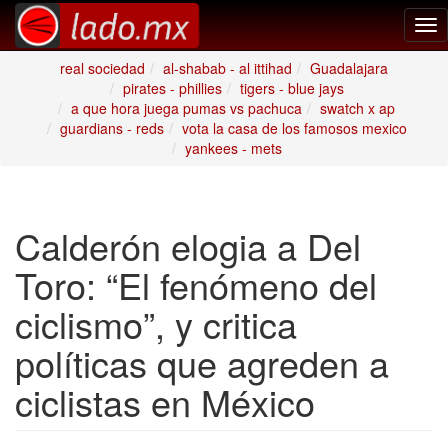
Tog
nav
real sociedad
al-shabab - al ittihad
Guadalajara
pirates - phillies
tigers - blue jays
a que hora juega pumas vs pachuca
swatch x ap
guardians - reds
vota la casa de los famosos mexico
yankees - mets
Calderón elogia a Del
Toro: “El fenómeno del
ciclismo”, y critica
políticas que agreden a
ciclistas en México