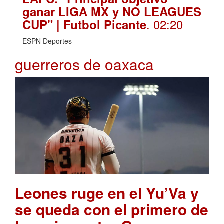
ganar LIGA MX y NO LEAGUES
. 02:20
CUP" | Futbol Picante
ESPN Deportes
guerreros de oaxaca
Leones ruge en el Yu’Va y
se queda con el primero de