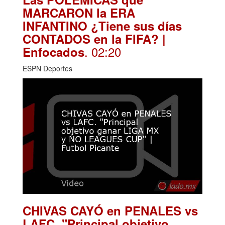
MARCARON la ERA
INFANTINO ¿Tiene sus días
CONTADOS en la FIFA? |
. 02:20
Enfocados
ESPN Deportes
CHIVAS CAYÓ en PENALES vs
LAFC. "Principal objetivo