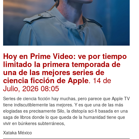
Hoy en Prime Video: ve por tiempo
limitado la primera temporada de
una de las mejores series de
. 14 de
ciencia ficción de Apple
Julio, 2026 08:05
Series de ciencia ficción hay muchas, pero parece que Apple TV
tiene indiscutiblemente las mejores. Y es que una de las más
elogiadas es precisamente Silo, la distopía sci-fi basada en una
saga de libros donde lo que queda de la humanidad tiene que
vivir en búnkeres subterráneos,
Xataka México