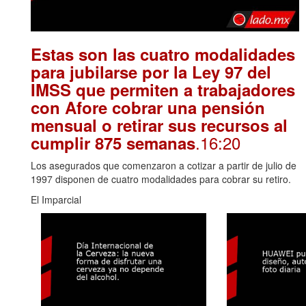
Estas son las cuatro modalidades
para jubilarse por la Ley 97 del
IMSS que permiten a trabajadores
con Afore cobrar una pensión
mensual o retirar sus recursos al
.16:20
cumplir 875 semanas
Los asegurados que comenzaron a cotizar a partir de julio de
1997 disponen de cuatro modalidades para cobrar su retiro.
El Imparcial