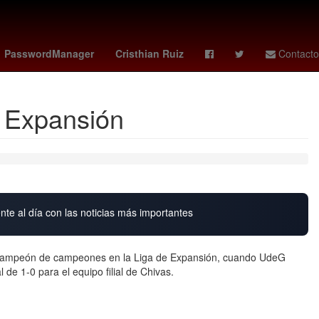
kees
rodolfo cota
méxico vs colombia femenil
PasswordManager
Cristhian Ruiz
Contacto
e Expansión
nte al día con las noticias más importantes
el campeón de campeones en la Liga de Expansión, cuando UdeG
l de 1-0 para el equipo filial de Chivas.