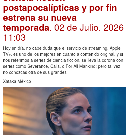
postapocalípticas y por fin
estrena su nueva
temporada
. 02 de Julio, 2026
11:03
Hoy en día, no cabe duda que el servicio de streaming, Apple
TV+, es uno de los mejores en cuanto a contenido original, y si
nos referimos a series de ciencia ficción, se lleva la corona con
series como Severance, Calls, o For All Mankind; pero tal vez
no conozcas otra de sus grandes
Xataka México