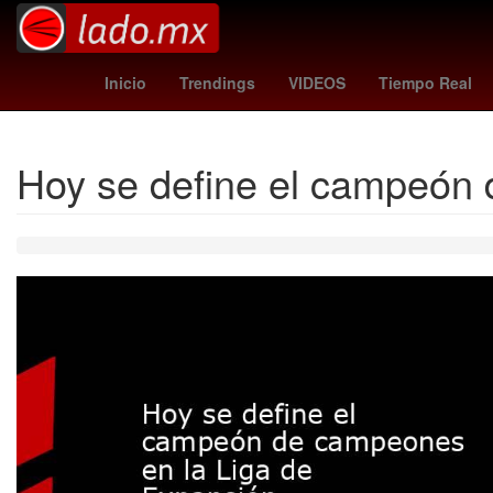
Atlixco
Temporada
Argentina
Agresión
Inicio
Trendings
VIDEOS
Tiempo Real
Hoy se define el campeón 