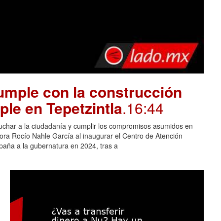
mple con la construcción
ple en Tepetzintla
.16:44
cuchar a la ciudadanía y cumplir los compromisos asumidos en
adora Rocío Nahle García al inaugurar el Centro de Atención
aña a la gubernatura en 2024, tras a