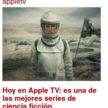
appletv
Hoy en Apple TV: es una de
las mejores series de
ciencia ficción