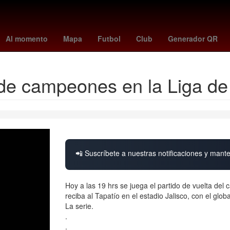
liga mx posiciones
Miguel Hidalgo
scott eastwood
boston vs yan
Al momento
Mapa
Futbol
Club
Generador QR
de campeones en la Liga d
📲 Suscríbete a nuestras notificaciones y mante
Hoy a las 19 hrs se juega el partido de vuelta d
reciba al Tapatío en el estadio Jalisco, con el globa
La serie.
.
.