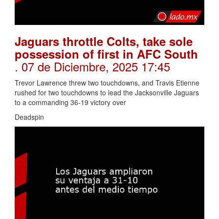
Jaguars throttle Colts, take sole
possession of first in AFC South
. 07 de Diciembre, 2025 17:45
Trevor Lawrence threw two touchdowns, and Travis Etienne
rushed for two touchdowns to lead the Jacksonville Jaguars
to a commanding 36-19 victory over
Deadspin