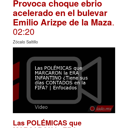
Provoca choque ebrio
acelerado en el bulevar
Emilio Arizpe de la Maza
.
02:20
Zócalo Saltillo
Las POLÉMICAS que