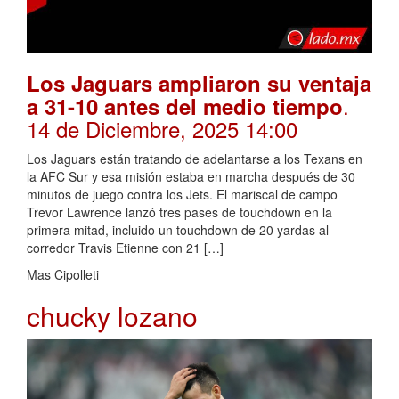
Los Jaguars ampliaron su ventaja
.
a 31-10 antes del medio tiempo
14 de Diciembre, 2025 14:00
Los Jaguars están tratando de adelantarse a los Texans en
la AFC Sur y esa misión estaba en marcha después de 30
minutos de juego contra los Jets. El mariscal de campo
Trevor Lawrence lanzó tres pases de touchdown en la
primera mitad, incluido un touchdown de 20 yardas al
corredor Travis Etienne con 21 […]
Mas Cipolleti
chucky lozano