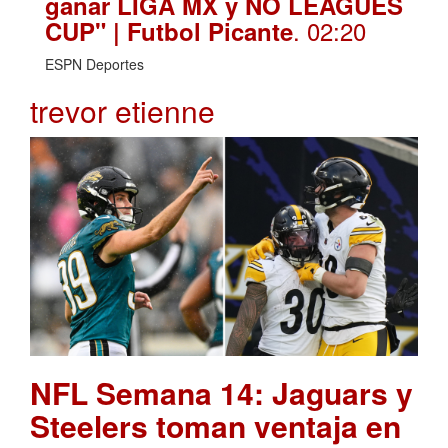
ganar LIGA MX y NO LEAGUES
. 02:20
CUP" | Futbol Picante
ESPN Deportes
trevor etienne
NFL Semana 14: Jaguars y
Steelers toman ventaja en