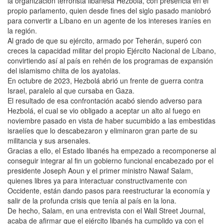
la organización terrorista libanesa Hezbolá, con presencia en el
propio parlamento, quien desde fines del siglo pasado maniobró
para convertir a Líbano en un agente de los intereses iraníes en
la región.
Al grado de que su ejército, armado por Teherán, superó con
creces la capacidad militar del propio Ejército Nacional de Líbano,
convirtiendo así al país en rehén de los programas de expansión
del islamismo chiita de los ayatolas.
En octubre de 2023, Hezbolá abrió un frente de guerra contra
Israel, paralelo al que cursaba en Gaza.
El resultado de esa confrontación acabó siendo adverso para
Hezbolá, el cual se vio obligado a aceptar un alto al fuego en
noviembre pasado en vista de haber sucumbido a las embestidas
israelíes que lo descabezaron y eliminaron gran parte de su
militancia y sus arsenales.
Gracias a ello, el Estado libanés ha empezado a recomponerse al
conseguir integrar al fin un gobierno funcional encabezado por el
presidente Joseph Aoun y el primer ministro Nawaf Salam,
quienes libres ya para interactuar constructivamente con
Occidente, están dando pasos para reestructurar la economía y
salir de la profunda crisis que tenía al país en la lona.
De hecho, Salam, en una entrevista con el Wall Street Journal,
acaba de afirmar que el ejército libanés ha cumplido ya con el