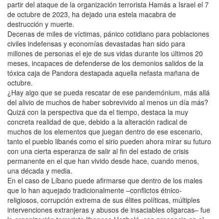
partir del ataque de la organización terrorista Hamás a Israel el 7
de octubre de 2023, ha dejado una estela macabra de
destrucción y muerte.
Decenas de miles de víctimas, pánico cotidiano para poblaciones
civiles indefensas y economías devastadas han sido para
millones de personas el eje de sus vidas durante los últimos 20
meses, incapaces de defenderse de los demonios salidos de la
tóxica caja de Pandora destapada aquella nefasta mañana de
octubre.
¿Hay algo que se pueda rescatar de ese pandemónium, más allá
del alivio de muchos de haber sobrevivido al menos un día más?
Quizá con la perspectiva que da el tiempo, destaca la muy
concreta realidad de que, debido a la alteración radical de
muchos de los elementos que juegan dentro de ese escenario,
tanto el pueblo libanés como el sirio pueden ahora mirar su futuro
con una cierta esperanza de salir al fin del estado de crisis
permanente en el que han vivido desde hace, cuando menos,
una década y media.
En el caso de Líbano puede afirmarse que dentro de los males
que lo han aquejado tradicionalmente –conflictos étnico-
religiosos, corrupción extrema de sus élites políticas, múltiples
intervenciones extranjeras y abusos de insaciables oligarcas– fue