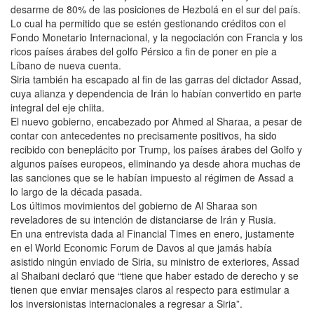
desarme de 80% de las posiciones de Hezbolá en el sur del país.
Lo cual ha permitido que se estén gestionando créditos con el
Fondo Monetario Internacional, y la negociación con Francia y los
ricos países árabes del golfo Pérsico a fin de poner en pie a
Líbano de nueva cuenta.
Siria también ha escapado al fin de las garras del dictador Assad,
cuya alianza y dependencia de Irán lo habían convertido en parte
integral del eje chiita.
El nuevo gobierno, encabezado por Ahmed al Sharaa, a pesar de
contar con antecedentes no precisamente positivos, ha sido
recibido con beneplácito por Trump, los países árabes del Golfo y
algunos países europeos, eliminando ya desde ahora muchas de
las sanciones que se le habían impuesto al régimen de Assad a
lo largo de la década pasada.
Los últimos movimientos del gobierno de Al Sharaa son
reveladores de su intención de distanciarse de Irán y Rusia.
En una entrevista dada al Financial Times en enero, justamente
en el World Economic Forum de Davos al que jamás había
asistido ningún enviado de Siria, su ministro de exteriores, Assad
al Shaibani declaró que “tiene que haber estado de derecho y se
tienen que enviar mensajes claros al respecto para estimular a
los inversionistas internacionales a regresar a Siria”.