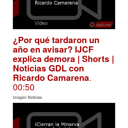
¿Por qué tardaron un
año en avisar? IJCF
explica demora | Shorts |
Noticias GDL con
Ricardo Camarena
.
00:50
Imagen Noticias