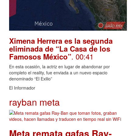
Ximena Herrera es la segunda
eliminada de “La Casa de los
. 00:41
Famosos México”
En esta ocasión, la actriz en lugar de abandonar por
completo el reality, fue enviada a un nuevo espacio
denominado “El Exilio”
El Informador
rayban meta
Meta remata gafas Ray-