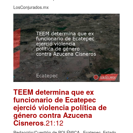
LosConjurados.mx
TEEM determina que ex
funcionario de Ecatepec
ejerció violencia política de
género contra Azucena
.21:12
Cisneros
Redacción/Cuestión de POLÉMICA Ecatepec, Estado