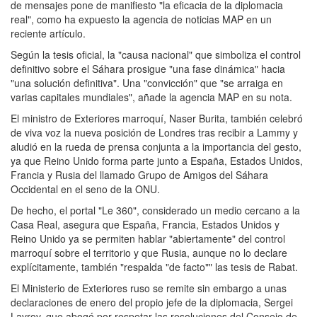
de mensajes pone de manifiesto "la eficacia de la diplomacia
real", como ha expuesto la agencia de noticias MAP en un
reciente artículo.
Según la tesis oficial, la "causa nacional" que simboliza el control
definitivo sobre el Sáhara prosigue "una fase dinámica" hacia
"una solución definitiva". Una "convicción" que "se arraiga en
varias capitales mundiales", añade la agencia MAP en su nota.
El ministro de Exteriores marroquí, Naser Burita, también celebró
de viva voz la nueva posición de Londres tras recibir a Lammy y
aludió en la rueda de prensa conjunta a la importancia del gesto,
ya que Reino Unido forma parte junto a España, Estados Unidos,
Francia y Rusia del llamado Grupo de Amigos del Sáhara
Occidental en el seno de la ONU.
De hecho, el portal "Le 360", considerado un medio cercano a la
Casa Real, asegura que España, Francia, Estados Unidos y
Reino Unido ya se permiten hablar "abiertamente" del control
marroquí sobre el territorio y que Rusia, aunque no lo declare
explícitamente, también "respalda "de facto"" las tesis de Rabat.
El Ministerio de Exteriores ruso se remite sin embargo a unas
declaraciones de enero del propio jefe de la diplomacia, Sergei
Lavrov, que abogó por respetar las resoluciones del Consejo de