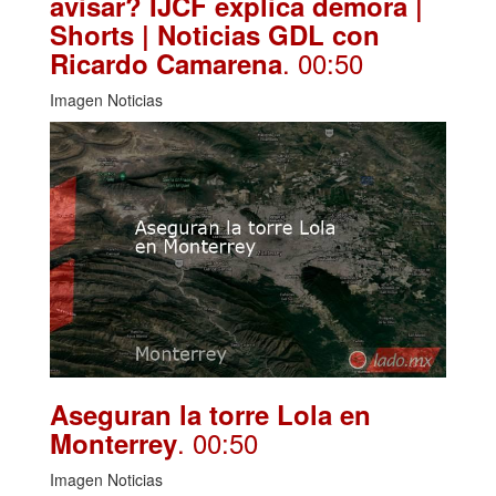
avisar? IJCF explica demora |
Shorts | Noticias GDL con
. 00:50
Ricardo Camarena
Imagen Noticias
Aseguran la torre Lola en
. 00:50
Monterrey
Imagen Noticias