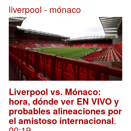
liverpool - mónaco
Liverpool vs. Mónaco:
hora, dónde ver EN VIVO y
probables alineaciones por
el amistoso internacional
.
00:19