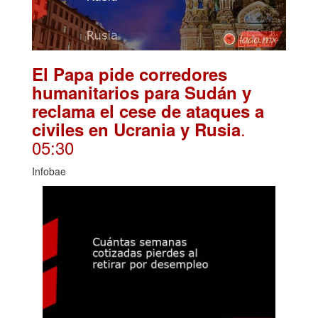
El Papa pide corredores
humanitarios para Sudán y
reclama el cese de ataques a
.
civiles en Ucrania y Rusia
05:30
Infobae