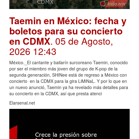
Taemin en México: fecha y
boletos para su concierto
en CDMX
. 05 de Agosto,
2026 12:43
México._El cantante y bailarín surcoreano Taemin, conocido
por ser el miembro más joven del grupo de K-pop de la
segunda generación, SHINee está de regreso a México con
concierto en la CDMX para la gira LiMiNaL. Y por lo que en
un nuevo anunció, Taemin ya ha revelado más detalles para
su concierto en la CDMX, así que presta atenci
Elarsenal.net