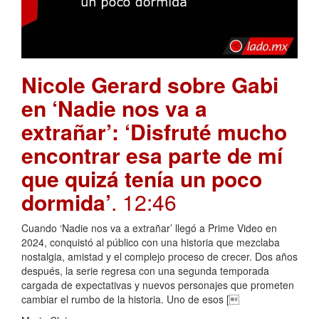
Nicole Gerard sobre Gabi
en ‘Nadie nos va a
extrañar’: ‘Disfruté mucho
encontrar esa parte de mí
que quizá tenía un poco
dormida’
. 12:46
Cuando ‘Nadie nos va a extrañar’ llegó a Prime Video en
2024, conquistó al público con una historia que mezclaba
nostalgia, amistad y el complejo proceso de crecer. Dos años
después, la serie regresa con una segunda temporada
cargada de expectativas y nuevos personajes que prometen
cambiar el rumbo de la historia. Uno de esos [