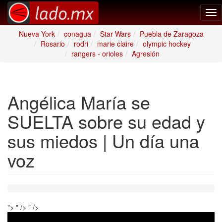
Tog
nav
Nueva York
conagua
Star Wars
Puebla de Zaragoza
Rosario
rodri
marie claire
olympic hockey
rangers - orioles
Agresión
Angélica María se
SUELTA sobre su edad y
sus miedos | Un día una
voz
">
" />
" />