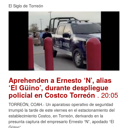
El Siglo de Torreón
Aprehenden a Ernesto ‘N’, alias
‘El Güino’, durante despliegue
. 20:05
policial en Costco Torreón
TORREÓN, COAH.- Un aparatoso operativo de seguridad
irrumpió la tarde de este viernes en el estacionamiento del
establecimiento Costco, en Torreón, derivando en la
presunta captura del empresario Ernesto “N”, apodado “El
Güino”.