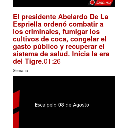
El presidente Abelardo De La
Espriella ordenó combatir a
los criminales, fumigar los
cultivos de coca, congelar el
gasto público y recuperar el
sistema de salud. Inicia la era
.01:26
del Tigre
Semana