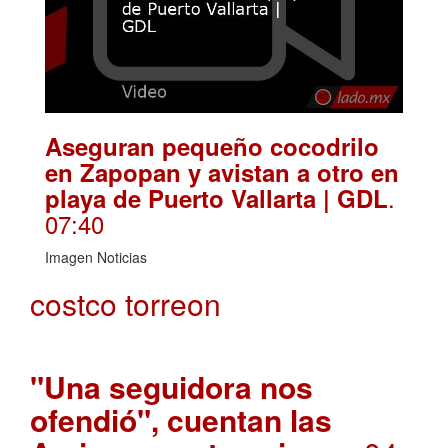
Aseguran pequeño cocodrilo
en Zapopan y avistan a otro en
.
playa de Puerto Vallarta | GDL
07:40
Imagen Noticias
costco torreon
"Una seguidora nos
ofendió", cuentan las