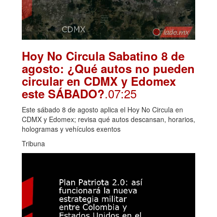
Hoy No Circula Sabatino 8 de
agosto: ¿Qué autos no pueden
circular en CDMX y Edomex
.07:25
este SÁBADO?
Este sábado 8 de agosto aplica el Hoy No Circula en
CDMX y Edomex; revisa qué autos descansan, horarios,
hologramas y vehículos exentos
Tribuna