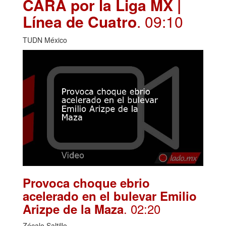
CARA por la Liga MX |
Línea de Cuatro
. 09:10
TUDN México
Provoca choque ebrio
acelerado en el bulevar Emilio
. 02:20
Arizpe de la Maza
Zócalo Saltillo