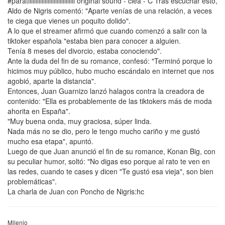
#paratiiiiiiiiiiiiiiiiiiiiiiiiiiiiiii original sound - clea - C Tras escuchar esto,
Aldo de Nigris comentó: "Aparte venías de una relación, a veces
te ciega que vienes un poquito dolido".
A lo que el streamer afirmó que cuando comenzó a salir con la
tiktoker española "estaba bien para conocer a alguien.
Tenía 8 meses del divorcio, estaba conociendo".
Ante la duda del fin de su romance, confesó: "Terminó porque lo
hicimos muy público, hubo mucho escándalo en internet que nos
agobió, aparte la distancia".
Entonces, Juan Guarnizo lanzó halagos contra la creadora de
contenido: "Ella es probablemente de las tiktokers más de moda
ahorita en España".
"Muy buena onda, muy graciosa, súper linda.
Nada más no se dio, pero le tengo mucho cariño y me gustó
mucho esa etapa", apuntó.
Luego de que Juan anunció el fin de su romance, Konan Big, con
su peculiar humor, soltó: "No digas eso porque al rato te ven en
las redes, cuando te cases y dicen "Te gustó esa vieja", son bien
problemáticas".
La charla de Juan con Poncho de Nigris:hc
Milenio