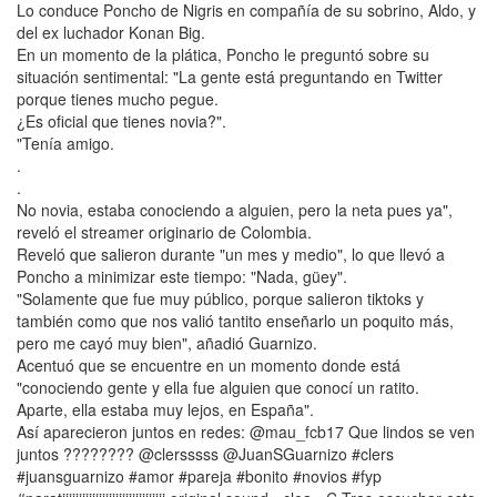
Lo conduce Poncho de Nigris en compañía de su sobrino, Aldo, y
del ex luchador Konan Big.
En un momento de la plática, Poncho le preguntó sobre su
situación sentimental: "La gente está preguntando en Twitter
porque tienes mucho pegue.
¿Es oficial que tienes novia?".
"Tenía amigo.
.
.
No novia, estaba conociendo a alguien, pero la neta pues ya",
reveló el streamer originario de Colombia.
Reveló que salieron durante "un mes y medio", lo que llevó a
Poncho a minimizar este tiempo: "Nada, güey".
"Solamente que fue muy público, porque salieron tiktoks y
también como que nos valió tantito enseñarlo un poquito más,
pero me cayó muy bien", añadió Guarnizo.
Acentuó que se encuentre en un momento donde está
"conociendo gente y ella fue alguien que conocí un ratito.
Aparte, ella estaba muy lejos, en España".
Así aparecieron juntos en redes: @mau_fcb17 Que lindos se ven
juntos ???????? @clersssss @JuanSGuarnizo #clers
#juansguarnizo #amor #pareja #bonito #novios #fyp