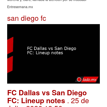
Entresemana.mx
san diego fc
FC Dallas vs San Diego
FC: Lineup notes
. 25 de