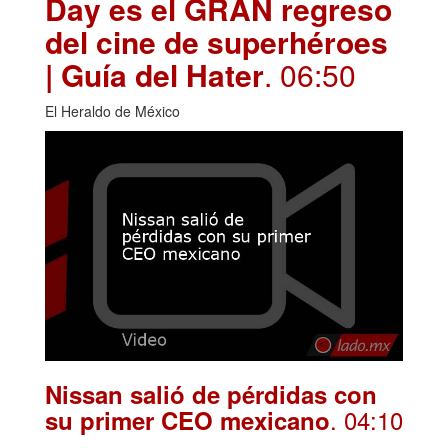
Day es el GRAN regreso
del cine de superhéroes
| Guía del Hater
. 06:50
El Heraldo de México
Nissan salió de pérdidas con
. 04:10
su primer CEO mexicano