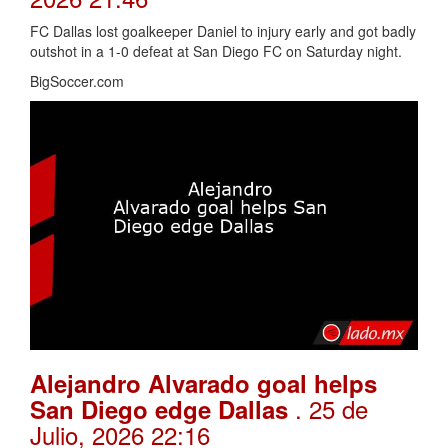
FC Dallas lost goalkeeper Daniel to injury early and got badly
outshot in a 1-0 defeat at San Diego FC on Saturday night.
BigSoccer.com
Alejandro Alvarado goal helps
. 25 de
San Diego edge Dallas
Julio, 2026 22:16