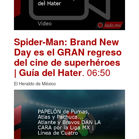
Spider-Man: Brand New
Day es el GRAN regreso
del cine de superhéroes
| Guía del Hater
. 06:50
El Heraldo de México