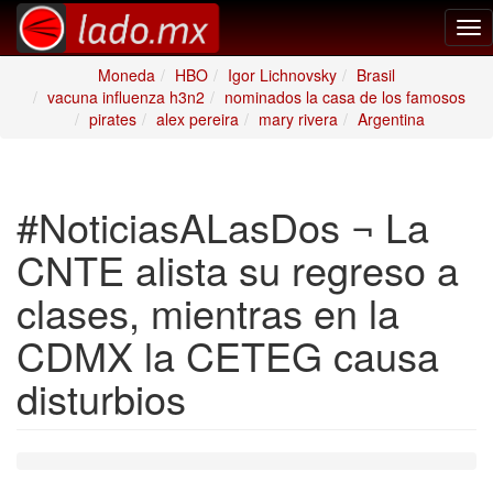
Tog
nav
Moneda
HBO
Igor Lichnovsky
Brasil
vacuna influenza h3n2
nominados la casa de los famosos
pirates
alex pereira
mary rivera
Argentina
#NoticiasALasDos ¬ La
CNTE alista su regreso a
clases, mientras en la
CDMX la CETEG causa
disturbios