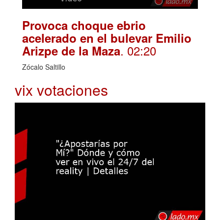
Provoca choque ebrio
acelerado en el bulevar Emilio
. 02:20
Arizpe de la Maza
Zócalo Saltillo
vix votaciones