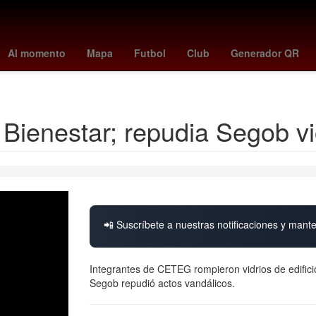
s plus julio 2025
Carmen Armendáriz
#Verificado2018
elena ryb
Al momento
Mapa
Futbol
Club
Generador QR
Josué Alvarado
ienestar; repudia Segob vi
📲 Suscríbete a nuestras notificaciones y mante
Integrantes de CETEG rompieron vidrios de edific
Segob repudió actos vandálicos.