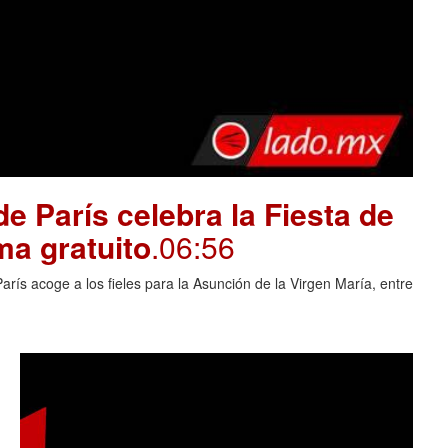
e París celebra la Fiesta de
ma gratuito
.06:56
rís acoge a los fieles para la Asunción de la Virgen María, entre