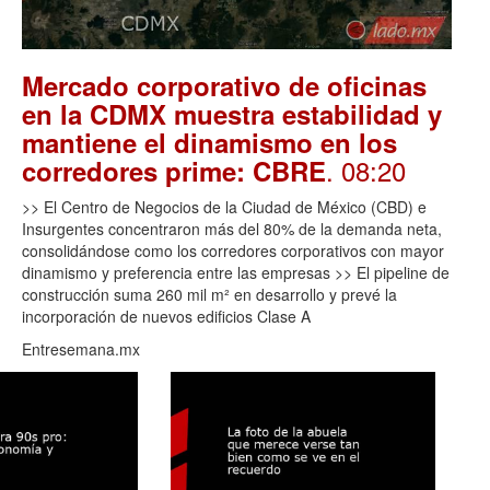
Mercado corporativo de oficinas
en la CDMX muestra estabilidad y
mantiene el dinamismo en los
. 08:20
corredores prime: CBRE
>> El Centro de Negocios de la Ciudad de México (CBD) e
Insurgentes concentraron más del 80% de la demanda neta,
consolidándose como los corredores corporativos con mayor
dinamismo y preferencia entre las empresas >> El pipeline de
construcción suma 260 mil m² en desarrollo y prevé la
incorporación de nuevos edificios Clase A
Entresemana.mx