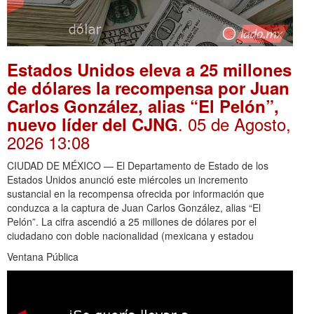
Estados Unidos eleva a 25 millones
de dólares la recompensa por Juan
Carlos González, alias “El Pelón”,
. 05 de Agosto,
nuevo líder del CJNG
2026 13:08
CIUDAD DE MÉXICO — El Departamento de Estado de los
Estados Unidos anunció este miércoles un incremento
sustancial en la recompensa ofrecida por información que
conduzca a la captura de Juan Carlos González, alias “El
Pelón”. La cifra ascendió a 25 millones de dólares por el
ciudadano con doble nacionalidad (mexicana y estadou
Ventana Pública