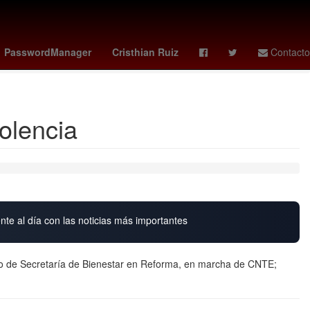
akina
Guillermo García Alcocer
Senador
Rogelio Funes Mori
PasswordManager
Cristhian Ruiz
Contacto
olencia
nte al día con las noticias más importantes
io de Secretaría de Bienestar en Reforma, en marcha de CNTE;