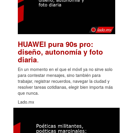
HUAWEI pura 90s pro:
diseño, autonomía y foto
.
diaria
En un momento en el que el móvil ya no sirve solo
para contestar mensajes, sino también para
trabajar, registrar recuerdos, navegar la ciudad y
resolver tareas cotidianas, elegir bien importa más
que nunca.
Lado.mx