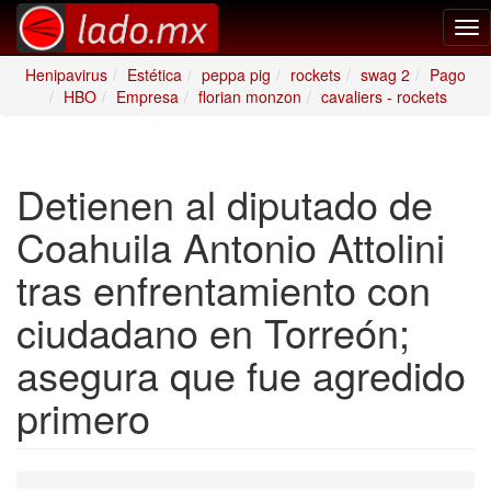
Tog
nav
Henipavirus
Estética
peppa pig
rockets
swag 2
Pago
HBO
Empresa
florian monzon
cavaliers - rockets
Detienen al diputado de
Coahuila Antonio Attolini
tras enfrentamiento con
ciudadano en Torreón;
asegura que fue agredido
primero