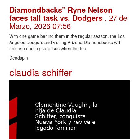
Diamondbacks" Ryne Nelson
. 27 de
faces tall task vs. Dodgers
Marzo, 2026 07:56
With one game behind them in the regular season, the Los
Angeles Dodgers and visiting Arizona Diamondbacks will
unleash dueling surprises when the tea
Deadspin
claudia schiffer