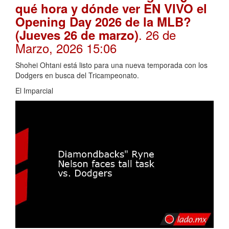
qué hora y dónde ver EN VIVO el
Opening Day 2026 de la MLB?
. 26 de
(Jueves 26 de marzo)
Marzo, 2026 15:06
Shohei Ohtani está listo para una nueva temporada con los
Dodgers en busca del Tricampeonato.
El Imparcial