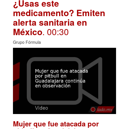
¿Usas este
medicamento? Emiten
alerta sanitaria en
México
. 00:30
Grupo Fórmula
Mujer que fue atacada por