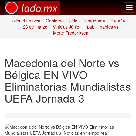
Tog
nav
avioneta nazca
Gobierno
pirlo
Temporada
España
26 de marzo
Vinícius Júnior
ipab
nantes vs
Mette Frederiksen
Macedonia del Norte vs
Bélgica EN VIVO
Eliminatorias Mundialistas
UEFA Jornada 3