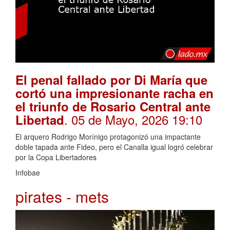
El penal fallado por Di María que
cortó una impresionante racha en
el triunfo de Rosario Central ante
. 05 de Mayo, 2026 19:10
Libertad
El arquero Rodrigo Morínigo protagonizó una impactante
doble tapada ante Fideo, pero el Canalla igual logró celebrar
por la Copa Libertadores
Infobae
pirates - mets