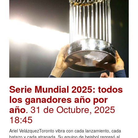
Serie Mundial 2025: todos
los ganadores año por
año
. 31 de Octubre, 2025
18:45
Ariel VelázquezToronto vibra con cada lanzamiento, cada
batazo y cada atrapada. Su equipo de beisbol regresó al