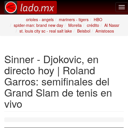
Tog
nav
orioles - angels
mariners - tigers
HBO
spider-man: brand new day
Morelia
crédito
Al Nassr
st. louis city sc - real salt lake
Beisbol
Amistosos
Sinner - Djokovic, en
directo hoy | Roland
Garros: semifinales del
Grand Slam de tenis en
vivo