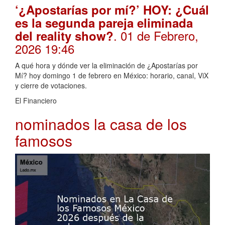
‘¿Apostarías por mí?’ HOY: ¿Cuál
es la segunda pareja eliminada
. 01 de Febrero,
del reality show?
2026 19:46
A qué hora y dónde ver la eliminación de ¿Apostarías por
Mí? hoy domingo 1 de febrero en México: horario, canal, ViX
y cierre de votaciones.
El Financiero
nominados la casa de los
famosos