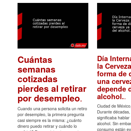
Cuántas
Día Intern
la Cerveza
semanas
forma de d
cotizadas
una cerve
pierdes al retirar
depende d
.
alcohol.
por desempleo
.
Ciudad de México,
Cuando una persona solicita un retiro
Durante décadas, 
por desempleo, la primera pregunta
significaba hablar
casi siempre es la misma: ¿cuánto
alcohol. Sin embar
dinero puedo retirar y cuándo lo
consumo están ev