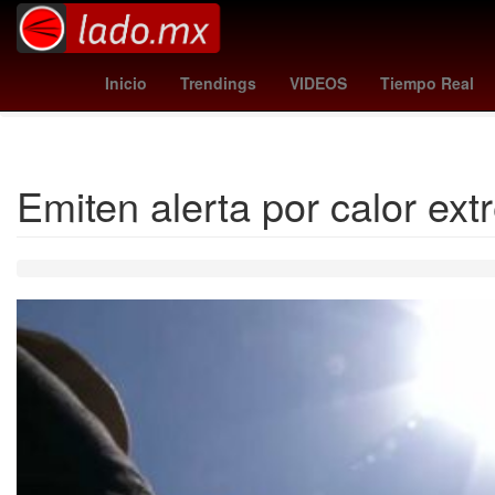
pegula
ley de amparo claudia sheinbaum
real sociedad - al
Inicio
Trendings
VIDEOS
Tiempo Real
Emiten alerta por calor ex