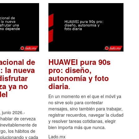
acional de
HUAWEI pura 90s
: la nueva
pro: diseño,
isfrutar
autonomía y foto
.
za ya no
diaria
el
En un momento en el que el móvil ya
no sirve solo para contestar
mensajes, sino también para trabajar,
 junio 2026.-
registrar recuerdos, navegar la ciudad
hablar de cerveza
y resolver tareas cotidianas, elegir
 inevitablemente de
bien importa más que nunca.
go, los hábitos de
Lado.mx
olucionando y cada