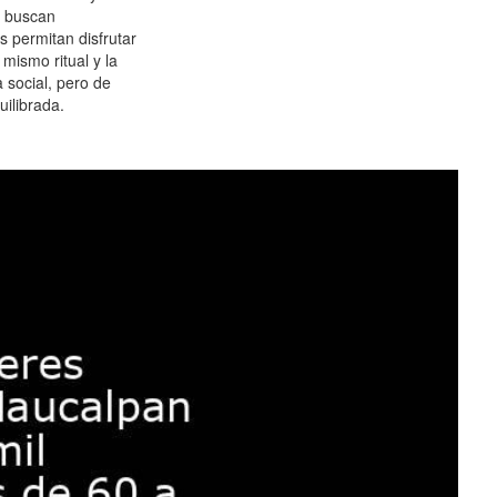
 buscan
es permitan disfrutar
 mismo ritual y la
 social, pero de
ilibrada.