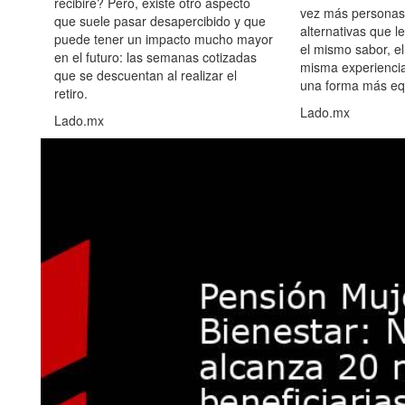
recibiré? Pero, existe otro aspecto
vez más personas
que suele pasar desapercibido y que
alternativas que l
puede tener un impacto mucho mayor
el mismo sabor, el
en el futuro: las semanas cotizadas
misma experiencia
que se descuentan al realizar el
una forma más equ
retiro.
Lado.mx
Lado.mx