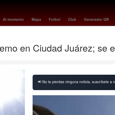
avés
Primera División de México
Carson Wentz
Gobierno
Facul
Al momento
Mapa
Futbol
Club
Generador QR
Rita Cetina Gutiérrez
tremo en Ciudad Juárez; se 
📢 No te pierdas ninguna noticia, suscríbete a n