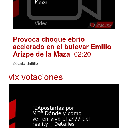
Provoca choque ebrio
acelerado en el bulevar Emilio
. 02:20
Arizpe de la Maza
Zócalo Saltillo
vix votaciones