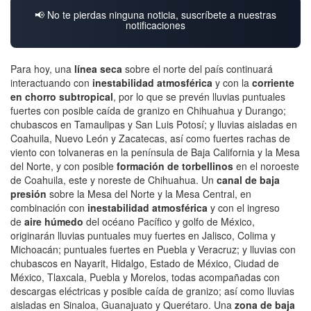
📢 No te pierdas ninguna noticia, suscríbete a nuestras
notificaciones
Para hoy, una
línea seca
sobre el norte del país continuará
interactuando con
inestabilidad atmosférica
y con la
corriente
en chorro subtropical
, por lo que se prevén lluvias puntuales
fuertes con posible caída de granizo en Chihuahua y Durango;
chubascos en Tamaulipas y San Luis Potosí; y lluvias aisladas en
Coahuila, Nuevo León y Zacatecas, así como fuertes rachas de
viento con tolvaneras en la península de Baja California y la Mesa
del Norte, y con posible
formación de torbellinos
en el noroeste
de Coahuila, este y noreste de Chihuahua. Un
canal de baja
presión
sobre la Mesa del Norte y la Mesa Central, en
combinación con
inestabilidad atmosférica
y con el ingreso
de
aire húmedo
del océano Pacífico y golfo de México,
originarán lluvias puntuales muy fuertes en Jalisco, Colima y
Michoacán; puntuales fuertes en Puebla y Veracruz; y lluvias con
chubascos en Nayarit, Hidalgo, Estado de México, Ciudad de
México, Tlaxcala, Puebla y Morelos, todas acompañadas con
descargas eléctricas y posible caída de granizo; así como lluvias
aisladas en Sinaloa, Guanajuato y Querétaro. Una
zona de baja