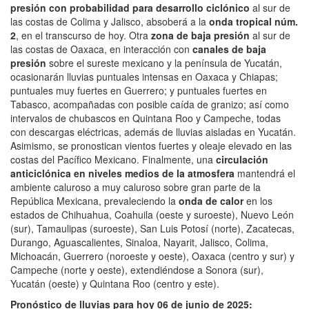
presión con probabilidad para desarrollo ciclónico
al sur de
las costas de Colima y Jalisco, absoberá a la
onda tropical núm.
2
, en el transcurso de hoy. Otra
zona de baja presión
al sur de
las costas de Oaxaca, en interacción con
canales de baja
presión
sobre el sureste mexicano y la península de Yucatán,
ocasionarán lluvias puntuales intensas en Oaxaca y Chiapas;
puntuales muy fuertes en Guerrero; y puntuales fuertes en
Tabasco, acompañadas con posible caída de granizo; así como
intervalos de chubascos en Quintana Roo y Campeche, todas
con descargas eléctricas, además de lluvias aisladas en Yucatán.
Asimismo, se pronostican vientos fuertes y oleaje elevado en las
costas del Pacífico Mexicano. Finalmente, una
circulación
anticiclónica en niveles medios de la atmosfera
mantendrá el
ambiente caluroso a muy caluroso sobre gran parte de la
República Mexicana, prevaleciendo la
onda de calor
en los
estados de Chihuahua, Coahuila (oeste y suroeste), Nuevo León
(sur), Tamaulipas (suroeste), San Luis Potosí (norte), Zacatecas,
Durango, Aguascalientes, Sinaloa, Nayarit, Jalisco, Colima,
Michoacán, Guerrero (noroeste y oeste), Oaxaca (centro y sur) y
Campeche (norte y oeste), extendiéndose a Sonora (sur),
Yucatán (oeste) y Quintana Roo (centro y este).
Pronóstico de lluvias para hoy 06 de junio de 2025: