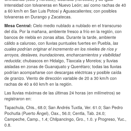
intensidad con tolvaneras en Nuevo León; así como rachas de 40
a 60 km/h en San Luis Potosí y Aguascalientes; con posibles
tolvaneras en Durango y Zacatecas.
Mesa Central:
Cielo medio nublado a nublado en el transcurso
del día. Por la mañana, ambiente fresco a frío en la región, con
bancos de niebla en zonas altas. Durante la tarde, ambiente
cálido a caluroso, con lluvias puntuales fuertes en Puebla,
las
cuales podrían originar el incremento en los niveles de ríos y
arroyos, deslaves, inundaciones, encharcamientos y visibilidad
reducida
; chubascos en Hidalgo, Tlaxcala y Morelos; y lluvias
aisladas en zonas de Guanajuato y Querétaro; todas las lluvias
podrían acompañarse con descargas eléctricas y posible caída
de granizo. Viento de dirección variable de 20 a 30 km/h con
rachas de 40 a 60 km/h en la región.
Las lluvias máximas de las últimas 24 horas (en milímetros) se
registraron en:
Tapachula, Chis., 68.0; San Andrés Tuxtla, Ver. 61.0; San Pedro
Pochutla (Puerto Ángel), Oax., 56.0; Centla, Tab. 24.0;
Campeche, Camp., 1.4; Chilpancingo, Gro., 1.0. y Progreso, Yuc.,
0.8.