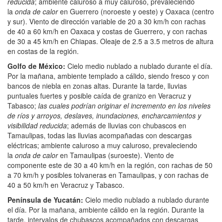
reducida
; ambiente caluroso a muy caluroso, prevaleciendo
la
onda de calor
en Guerrero (noroeste y oeste) y Oaxaca (centro
y sur). Viento de dirección variable de 20 a 30 km/h con rachas
de 40 a 60 km/h en Oaxaca y costas de Guerrero, y con rachas
de 30 a 45 km/h en Chiapas. Oleaje de 2.5 a 3.5 metros de altura
en costas de la región.
Golfo de México:
Cielo medio nublado a nublado durante el día.
Por la mañana, ambiente templado a cálido, siendo fresco y con
bancos de niebla en zonas altas. Durante la tarde, lluvias
puntuales fuertes y posible caída de granizo en Veracruz y
Tabasco;
las cuales podrían originar el incremento en los niveles
de ríos y arroyos, deslaves, inundaciones, encharcamientos y
visibilidad reducida
; además de lluvias con chubascos en
Tamaulipas, todas las lluvias acompañadas con descargas
eléctricas; ambiente caluroso a muy caluroso, prevaleciendo
la
onda de calor
en Tamaulipas (suroeste). Viento de
componente este de 30 a 40 km/h en la región, con rachas de 50
a 70 km/h y posibles tolvaneras en Tamaulipas, y con rachas de
40 a 50 km/h en Veracruz y Tabasco.
Península de Yucatán:
Cielo medio nublado a nublado durante
el día. Por la mañana, ambiente cálido en la región. Durante la
tarde, intervalos de chubascos acompañados con descargas