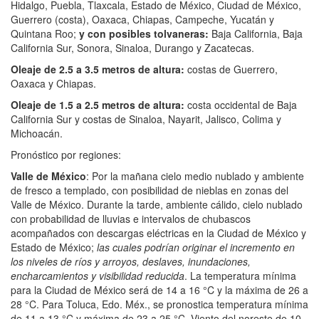
Hidalgo, Puebla, Tlaxcala, Estado de México, Ciudad de México,
Guerrero (costa), Oaxaca, Chiapas, Campeche, Yucatán y
Quintana Roo;
y con posibles tolvaneras:
Baja California, Baja
California Sur, Sonora, Sinaloa, Durango y Zacatecas.
Oleaje de 2.5 a 3.5 metros de altura:
costas de Guerrero,
Oaxaca y Chiapas.
Oleaje de 1.5 a 2.5 metros de altura:
costa occidental de Baja
California Sur y costas de Sinaloa, Nayarit, Jalisco, Colima y
Michoacán.
Pronóstico por regiones:
Valle de México
: Por la mañana cielo medio nublado y ambiente
de fresco a templado, con posibilidad de nieblas en zonas del
Valle de México. Durante la tarde, ambiente cálido, cielo nublado
con probabilidad de lluvias e intervalos de chubascos
acompañados con descargas eléctricas en la Ciudad de México y
Estado de México;
las cuales podrían originar el incremento en
los niveles de ríos y arroyos, deslaves, inundaciones,
encharcamientos y visibilidad reducida
. La temperatura mínima
para la Ciudad de México será de 14 a 16 °C y la máxima de 26 a
28 °C. Para Toluca, Edo. Méx., se pronostica temperatura mínima
de 11 a 13 °C y máxima de 23 a 25 °C. Viento del noreste de 10