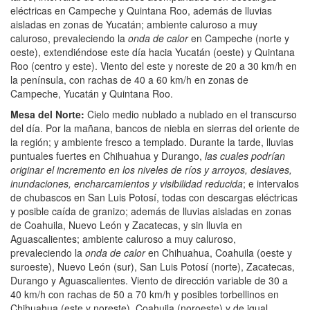
eléctricas en Campeche y Quintana Roo, además de lluvias
aisladas en zonas de Yucatán; ambiente caluroso a muy
caluroso, prevaleciendo la
onda de calor
en Campeche (norte y
oeste), extendiéndose este día hacia Yucatán (oeste) y Quintana
Roo (centro y este). Viento del este y noreste de 20 a 30 km/h en
la península, con rachas de 40 a 60 km/h en zonas de
Campeche, Yucatán y Quintana Roo.
Mesa del Norte:
Cielo medio nublado a nublado en el transcurso
del día. Por la mañana, bancos de niebla en sierras del oriente de
la región; y ambiente fresco a templado. Durante la tarde, lluvias
puntuales fuertes en Chihuahua y Durango,
las cuales podrían
originar el incremento en los niveles de ríos y arroyos, deslaves,
inundaciones, encharcamientos y visibilidad reducida
; e intervalos
de chubascos en San Luis Potosí, todas con descargas eléctricas
y posible caída de granizo; además de lluvias aisladas en zonas
de Coahuila, Nuevo León y Zacatecas, y sin lluvia en
Aguascalientes; ambiente caluroso a muy caluroso,
prevaleciendo la
onda de calor
en Chihuahua, Coahuila (oeste y
suroeste), Nuevo León (sur), San Luis Potosí (norte), Zacatecas,
Durango y Aguascalientes. Viento de dirección variable de 30 a
40 km/h con rachas de 50 a 70 km/h y posibles torbellinos en
Chihuahua (este y noreste), Coahuila (noroeste) y de igual