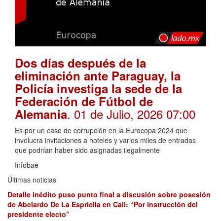
Dos días después de la
eliminación ante Paraguay, la
Policía investiga la sede de la
Federación de Fútbol de
. 01 de Julio, 2026 07:00
Alemania
Es por un caso de corrupción en la Eurocopa 2024 que
involucra invitaciones a hoteles y varios miles de entradas
que podrían haber sido asignadas ilegalmente
Infobae
Últimas noticias
Detalle inédito puso punto final a discusión sobre posesión
de Abelardo De La Espriella en Cali: “Por instrucción del
presidente electo”