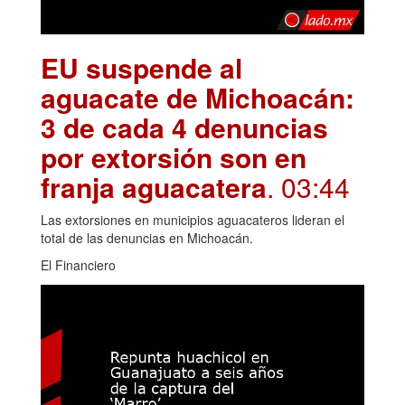
EU suspende al
aguacate de Michoacán:
3 de cada 4 denuncias
por extorsión son en
franja aguacatera
. 03:44
Las extorsiones en municipios aguacateros lideran el
total de las denuncias en Michoacán.
El Financiero