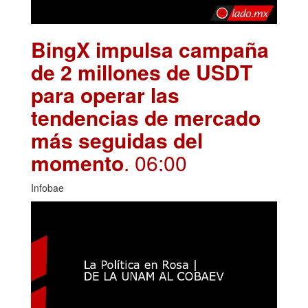
BingX impulsa campaña
de 2 millones de USDT
para operar las
tendencias de mercado
más seguidas del
momento
. 06:00
Infobae