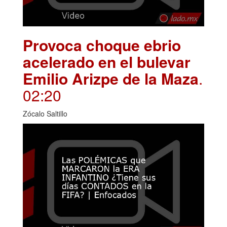
Provoca choque ebrio
acelerado en el bulevar
Emilio Arizpe de la Maza
.
02:20
Zócalo Saltillo