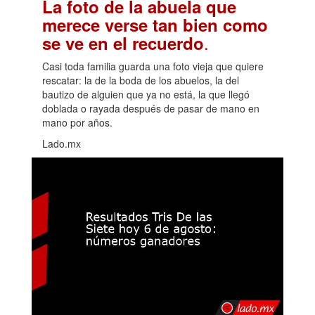
La foto de la abuela que
merece verse tan bien como
.
se ve en el recuerdo
Casi toda familia guarda una foto vieja que quiere
rescatar: la de la boda de los abuelos, la del
bautizo de alguien que ya no está, la que llegó
doblada o rayada después de pasar de mano en
mano por años.
Lado.mx