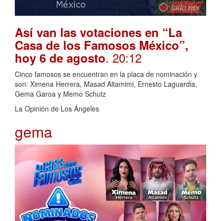
Así van las votaciones en “La
Casa de los Famosos México”,
. 20:12
hoy 6 de agosto
Cinco famosos se encuentran en la placa de nominación y
son: Ximena Herrera, Masad Altamimi, Ernesto Laguardia,
Gema Garoa y Memo Schutz
La Opinión de Los Ángeles
gema