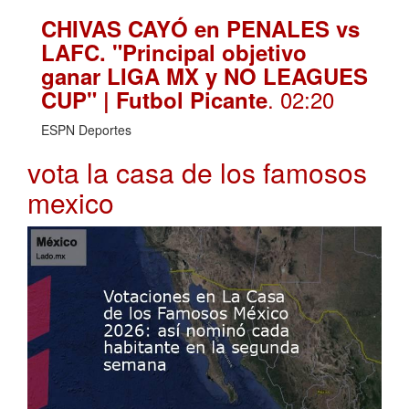
CHIVAS CAYÓ en PENALES vs
LAFC. "Principal objetivo
ganar LIGA MX y NO LEAGUES
. 02:20
CUP" | Futbol Picante
ESPN Deportes
vota la casa de los famosos
mexico