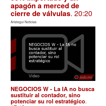
apagón a merced de
cierre de válvulas
. 20:20
Aristegui Noticias
NEGOCIOS W - La IA no busca
sustituir al contador, sino
.
potenciar su rol estratégico