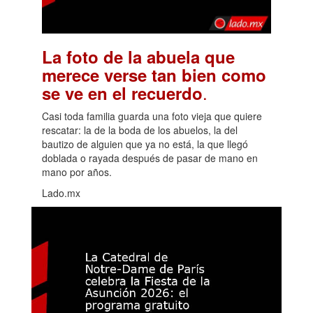
La foto de la abuela que
merece verse tan bien como
.
se ve en el recuerdo
Casi toda familia guarda una foto vieja que quiere
rescatar: la de la boda de los abuelos, la del
bautizo de alguien que ya no está, la que llegó
doblada o rayada después de pasar de mano en
mano por años.
Lado.mx