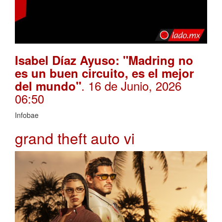
Isabel Díaz Ayuso: "Madring no
es un buen circuito, es el mejor
. 16 de Junio, 2026
del mundo"
06:50
Infobae
grand theft auto vi