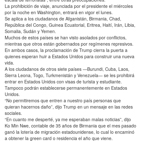
La prohibición de viaje, anunciada por el presidente el miércoles
por la noche en Washington, entrará en vigor el lunes.
Se aplica a los ciudadanos de Afganistán, Birmania, Chad,
República del Congo, Guinea Ecuatorial, Eritrea, Haití, Irán, Libia,
Somalia, Sudán y Yemen.
Muchos de estos países se han visto asolados por conflictos,
mientras que otros están gobernados por regímenes represivos.
En ambos casos, la proclamación de Trump cierra la puerta a
quienes esperan huir a Estados Unidos para construir una nueva
vida.
A los ciudadanos de otros siete países —Burundi, Cuba, Laos,
Sierra Leona, Togo, Turkmenistán y Venezuela— se les prohibirá
entrar en Estados Unidos con visas de turista y estudiante.
Tampoco podrán establecerse permanentemente en Estados
Unidos.
“No permitiremos que entren a nuestro país personas que
quieran hacernos daño”, dijo Trump en un mensaje en las redes
sociales.
“En cuanto me desperté, ya me esperaban malas noticias”, dijo
Ko Min Nwe, contable de 35 años de Birmania que el mes pasado
ganó la lotería de migración estadounidense, lo cual lo encaminó
a obtener la green card o residencia el año que viene.