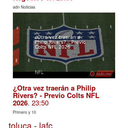
adn Noticias
¿Otra vez traerán a Philip
Rivers? - Previo Colts NFL
. 23:50
2026
Primero y 10
toluca - lafc