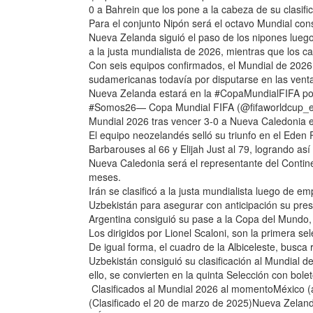
0 a Bahrein que los pone a la cabeza de su clasifi
Para el conjunto Nipón será el octavo Mundial con
Nueva Zelanda siguió el paso de los nipones lueg
a la justa mundialista de 2026, mientras que los cal
Con seis equipos confirmados, el Mundial de 2026 
sudamericanas todavía por disputarse en las ven
Nueva Zelanda estará en la #CopaMundialFIFA por 
#Somos26— Copa Mundial FIFA (@fifaworldcup_es)
Mundial 2026 tras vencer 3-0 a Nueva Caledonia en
El equipo neozelandés selló su triunfo en el Eden
Barbarouses al 66 y Elijah Just al 79, logrando as
Nueva Caledonia será el representante del Continen
meses.
Irán se clasificó a la justa mundialista luego de em
Uzbekistán para asegurar con anticipación su pres
Argentina consiguió su pase a la Copa del Mundo,
Los dirigidos por Lionel Scaloni, son la primera
De igual forma, el cuadro de la Albiceleste, busca 
Uzbekistán consiguió su clasificación al Mundial 
ello, se convierten en la quinta Selección con boleto
Clasificados al Mundial 2026 al momentoMéxico (an
(Clasificado el 20 de marzo de 2025)Nueva Zeland