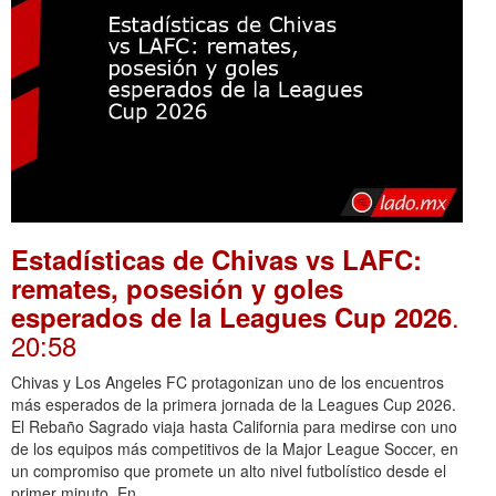
Estadísticas de Chivas vs LAFC:
remates, posesión y goles
.
esperados de la Leagues Cup 2026
20:58
Chivas y Los Angeles FC protagonizan uno de los encuentros
más esperados de la primera jornada de la Leagues Cup 2026.
El Rebaño Sagrado viaja hasta California para medirse con uno
de los equipos más competitivos de la Major League Soccer, en
un compromiso que promete un alto nivel futbolístico desde el
primer minuto. En …