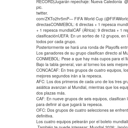
RÉCORD|Jugarán repechaje: Nueva Caledonia @Ar
pic.
twitter.
com/ZKTo2hr5mP— FIFA World Cup (@FIFAWorldCu
directasCONMEBOL: 6 directas + 1 repesca mundi
+ 1 repesca mundialCAF (África): 9 directas + 1 
clasificaciónUEFA: En un sorteo de 12 grupos, en l
todos por cada grupo.
Posteriormente se hará una ronda de Playoffs entr
Los ganadores de su grupo clasifican directo al Mu
CONMEBOL: Pese a que hay más cupos para el Mund
Bajo la tabla general, van al torneo los seis mejor
CONCACAF: En tres grupos de cuatro equipos, los 
mejores segundos irán a la repesca.
AFC: Los dos primeros de cada uno de los tres grup
asiática avanzan al Mundial, mientras que los equi
dos plazas más.
CAF: En nueve grupos de seis equipos, clasifican 
para definir al que jugará la repesca.
OFC: Dos grupos de cuatro selecciones se enfrent
definitiva.
Los cuatro equipos pelearán por el boleto mundial
También te puede interesar: Mundial 2026: Japón,