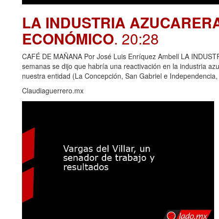
LA INDUSTRIA AZUCARER
ECONÓMICO
. 20:28
CAFÉ DE MAÑANA Por José Luis Enríquez Ambell LA IND
semanas se dijo que habría una reactivación en la industria azu
nuestra entidad (La Concepción, San Gabriel e Independencia,
Claudiaguerrero.mx