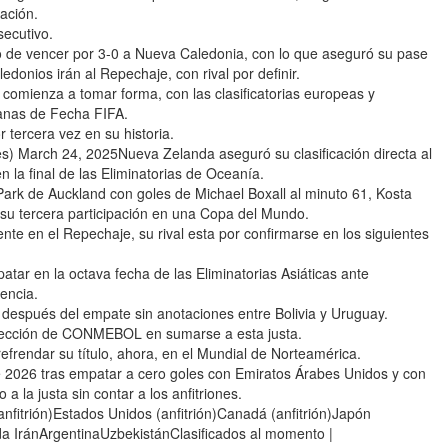
cación.
secutivo.
o de vencer por 3-0 a Nueva Caledonia, con lo que aseguró su pase
edonios irán al Repechaje, con rival por definir.
comienza a tomar forma, con las clasificatorias europeas y
tanas de Fecha FIFA.
tercera vez en su historia.
 March 24, 2025Nueva Zelanda aseguró su clasificación directa al
 la final de las Eliminatorias de Oceanía.
 Park de Auckland con goles de Michael Boxall al minuto 61, Kosta
í su tercera participación en una Copa del Mundo.
te en el Repechaje, su rival esta por confirmarse en los siguientes
patar en la octava fecha de las Eliminatorias Asiáticas ante
encia.
 después del empate sin anotaciones entre Bolivia y Uruguay.
 selección de CONMEBOL en sumarse a esta justa.
refrendar su título, ahora, en el Mundial de Norteamérica.
de 2026 tras empatar a cero goles con Emiratos Árabes Unidos y con
 a la justa sin contar a los anfitriones.
fitrión)Estados Unidos (anfitrión)Canadá (anfitrión)Japón
a IránArgentinaUzbekistánClasificados al momento |