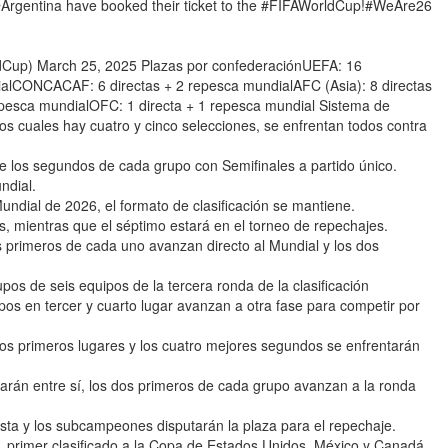
gentina have booked their ticket to the #FIFAWorldCup!#WeAre26
p) March 25, 2025 Plazas por confederaciónUEFA: 16
alCONCACAF: 6 directas + 2 repesca mundialAFC (Asia): 8 directas
repesca mundialOFC: 1 directa + 1 repesca mundial Sistema de
os cuales hay cuatro y cinco selecciones, se enfrentan todos contra
e los segundos de cada grupo con Semifinales a partido único.
ndial.
ial de 2026, el formato de clasificación se mantiene.
es, mientras que el séptimo estará en el torneo de repechajes.
primeros de cada uno avanzan directo al Mundial y los dos
os de seis equipos de la tercera ronda de la clasificación
pos en tercer y cuarto lugar avanzan a otra fase para competir por
los primeros lugares y los cuatro mejores segundos se enfrentarán
arán entre sí, los dos primeros de cada grupo avanzan a la ronda
ista y los subcampeones disputarán la plaza para el repechaje.
 primer clasificado a la Copa de Estados Unidos, México y Canadá