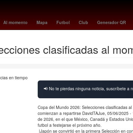
na
Aguascalientes
Perú
Pago
Brasil
HBO
Inmueble
Club
Al momento
Mapa
Futbol
Club
Generador QR
cciones clasificadas al mo
📢 No te pierdas ninguna noticia, suscríbete a n
Copa del Mundo 2026: Selecciones clasificadas al m
comienzan a repartirse DavidTAJue, 05/06/2025 - 
de 2026, en el que México, Canadá y Estados Unidos
futbol a festejarse el próximo año.
|Japón se convirtió en la primera Selección en co