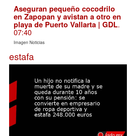
Aseguran pequeño cocodrilo
en Zapopan y avistan a otro en
.
playa de Puerto Vallarta | GDL
07:40
Imagen Noticias
estafa