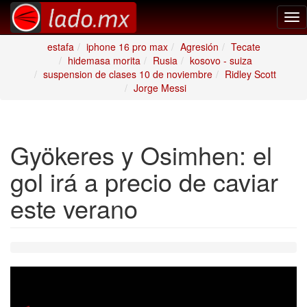
Tog
nav
estafa
iphone 16 pro max
Agresión
Tecate
hidemasa morita
Rusia
kosovo - suiza
suspension de clases 10 de noviembre
Ridley Scott
Jorge Messi
Gyökeres y Osimhen: el
gol irá a precio de caviar
este verano