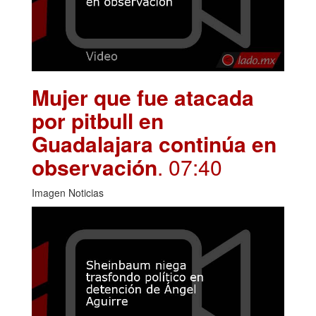
Mujer que fue atacada
por pitbull en
Guadalajara continúa en
observación
. 07:40
Imagen Noticias