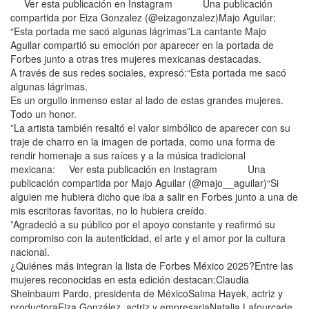
Ver esta publicación en Instagram Una publicación
compartida por Eiza Gonzalez (@eizagonzalez)Majo Aguilar:
“Esta portada me sacó algunas lágrimas”La cantante Majo
Aguilar compartió su emoción por aparecer en la portada de
Forbes junto a otras tres mujeres mexicanas destacadas.
A través de sus redes sociales, expresó:“Esta portada me sacó
algunas lágrimas.
Es un orgullo inmenso estar al lado de estas grandes mujeres.
Todo un honor.
”La artista también resaltó el valor simbólico de aparecer con su
traje de charro en la imagen de portada, como una forma de
rendir homenaje a sus raíces y a la música tradicional
mexicana: Ver esta publicación en Instagram Una
publicación compartida por Majo Aguilar (@majo__aguilar)“Si
alguien me hubiera dicho que iba a salir en Forbes junto a una de
mis escritoras favoritas, no lo hubiera creído.
”Agradeció a su público por el apoyo constante y reafirmó su
compromiso con la autenticidad, el arte y el amor por la cultura
nacional.
¿Quiénes más integran la lista de Forbes México 2025?Entre las
mujeres reconocidas en esta edición destacan:Claudia
Sheinbaum Pardo, presidenta de MéxicoSalma Hayek, actriz y
productoraEiza González, actriz y empresariaNatalia Lafourcade,