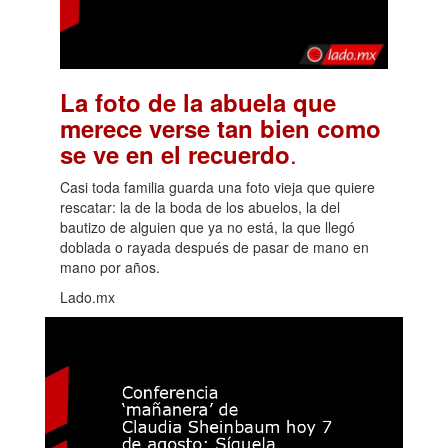
La foto de la abuela que
merece verse tan bien como
.
se ve en el recuerdo
Casi toda familia guarda una foto vieja que quiere
rescatar: la de la boda de los abuelos, la del
bautizo de alguien que ya no está, la que llegó
doblada o rayada después de pasar de mano en
mano por años.
Lado.mx