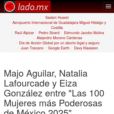
Tog
nav
Sadam Husein
Aeropuerto Internacional de Guadalajara Miguel Hidalgo y
Costilla
Raúl Alpizar
Pedro Sicard
Edmundo Jacobo Molina
Alejandro Moreno Cárdenas
Día de Acción Global por un aborto legal y seguro
Juan Toscano
Google Earth
Davy Klaassen
Majo Aguilar, Natalia
Lafourcade y Eiza
González entre "Las 100
Mujeres más Poderosas
de México 2025"