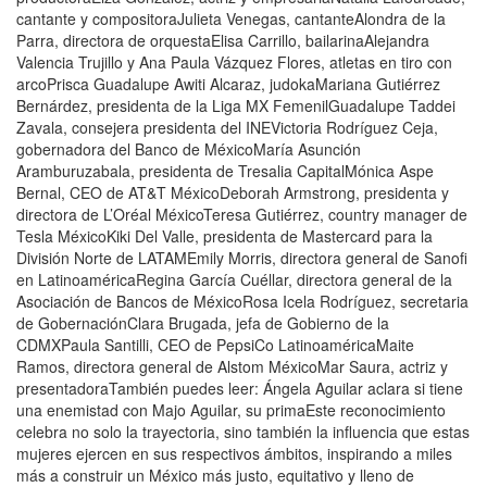
cantante y compositoraJulieta Venegas, cantanteAlondra de la
Parra, directora de orquestaElisa Carrillo, bailarinaAlejandra
Valencia Trujillo y Ana Paula Vázquez Flores, atletas en tiro con
arcoPrisca Guadalupe Awiti Alcaraz, judokaMariana Gutiérrez
Bernárdez, presidenta de la Liga MX FemenilGuadalupe Taddei
Zavala, consejera presidenta del INEVictoria Rodríguez Ceja,
gobernadora del Banco de MéxicoMaría Asunción
Aramburuzabala, presidenta de Tresalia CapitalMónica Aspe
Bernal, CEO de AT&T MéxicoDeborah Armstrong, presidenta y
directora de L’Oréal MéxicoTeresa Gutiérrez, country manager de
Tesla MéxicoKiki Del Valle, presidenta de Mastercard para la
División Norte de LATAMEmily Morris, directora general de Sanofi
en LatinoaméricaRegina García Cuéllar, directora general de la
Asociación de Bancos de MéxicoRosa Icela Rodríguez, secretaria
de GobernaciónClara Brugada, jefa de Gobierno de la
CDMXPaula Santilli, CEO de PepsiCo LatinoaméricaMaite
Ramos, directora general de Alstom MéxicoMar Saura, actriz y
presentadoraTambién puedes leer: Ángela Aguilar aclara si tiene
una enemistad con Majo Aguilar, su primaEste reconocimiento
celebra no solo la trayectoria, sino también la influencia que estas
mujeres ejercen en sus respectivos ámbitos, inspirando a miles
más a construir un México más justo, equitativo y lleno de