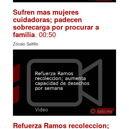
Sufren mas mujeres
cuidadoras; padecen
sobrecarga por procurar a
. 00:50
familia
Zócalo Saltillo
Refuerza Ramos recoleccion;