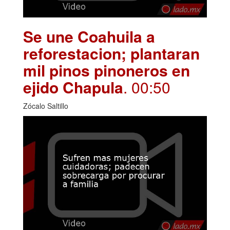
Se une Coahuila a
reforestacion; plantaran
mil pinos pinoneros en
ejido Chapula
. 00:50
Zócalo Saltillo