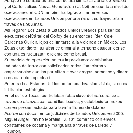
Aunque no se trata de una estructura similar al Cártel de Sinaloa
y el Cártel Jalisco Nueva Generación (CJNG) en cuanto a nivel de
operaciones, el CDN también ha logrado mantener sus
operaciones en Estados Unidos por una razón: su trayectoria a
través de Los Zetas.
Así llegaron Los Zetas a Estados UnidosCreados para ser los
ejecutores delCártel del Golfoy de su entonces líder, Osiel
Cárdenas Guillén, lejos de limitarse a la violencia en México, Los
Zetas extendieron su alcance criminal a territorio estadunidense
con una estructuratan eficiente como brutal.
Su modelo de operación no era improvisado: combinaban
métodos de terror con sofisticadas redes financieras y
empresariales que les permitían mover drogas, personas y dinero
con aparente impunidad.
Su entrada a Estados Unidos no fue una invasión visible, sino una
infiltración estratégica.
En el sur de Texas, controlaban rutas clave del narcotráfico a
través de alianzas con pandillas locales, y establecieron nexos
con empresas fachada para lavar millones de dólares.
Acorde con documentos judiciales de Estados Unidos, en 2005,
Miguel Ángel Treviño Morales, "Z-40", comenzó con envíos
constantes de cocaína y mariguana a través de Laredo y
Houston.