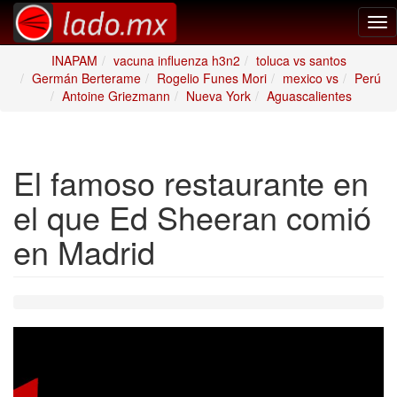
Tog
nav
INAPAM
vacuna influenza h3n2
toluca vs santos
Germán Berterame
Rogelio Funes Mori
mexico vs
Perú
Antoine Griezmann
Nueva York
Aguascalientes
El famoso restaurante en
el que Ed Sheeran comió
en Madrid