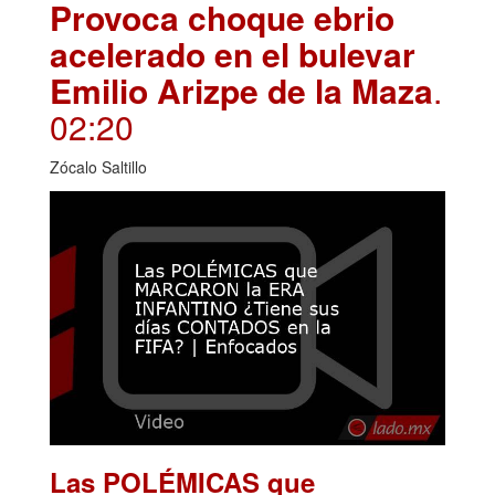
Provoca choque ebrio
acelerado en el bulevar
Emilio Arizpe de la Maza
.
02:20
Zócalo Saltillo
Las POLÉMICAS que