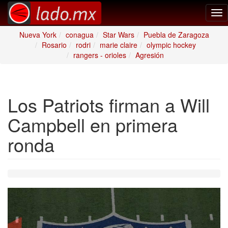
Tog
nav
Nueva York
conagua
Star Wars
Puebla de Zaragoza
Rosario
rodri
marie claire
olympic hockey
rangers - orioles
Agresión
Los Patriots firman a Will
Campbell en primera
ronda