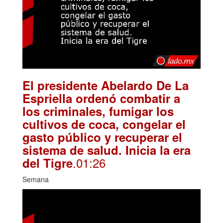
El presidente Abelardo De La
Espriella ordenó combatir a
los criminales, fumigar los
cultivos de coca, congelar el
gasto público y recuperar el
sistema de salud. Inicia la era
.01:26
del Tigre
Semana