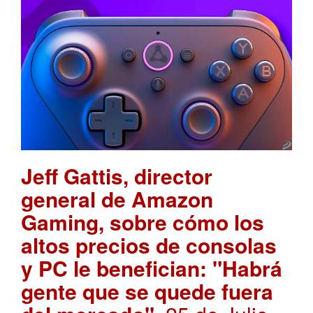
Jeff Gattis, director
general de Amazon
Gaming, sobre cómo los
altos precios de consolas
y PC le benefician: "Habrá
gente que se quede fuera