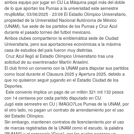
ambos equipo por jugar en CU La Máquina pagó más del doble
de lo que aportan los Pumas a la universidad este semestre
rtrujilloMar, 03/06/2025 - 23:09 El Estadio Olímpico Universitario,
propiedad de la Universidad Nacional Autónoma de México
(UNAM), fue sede de los partidos de los Pumas y Cruz Azul
durante el pasado torneo del futbol mexicano.
Ambos clubes compartieron la emblemática sede de Ciudad
Universitaria, pero sus aportaciones económicas a la máxima
casa de estudios del país fueron muy distintas.
Cruz Azul llegó al Estadio Olímpico Universitario tras una
solicitud de su exentrenador Martín Anselmi.
El club firmó un convenio con la UNAM para disputar sus partidos
como local durante el Clausura 2025 y Apertura 2025, debido a
que no quisieron seguir jugando en el Estadio Ciudad de los
Deportes.
Este convenio implica un pago de un millón 321 mil 132 pesos
con 14 centavos por cada partido disputado en CU.
Jugó este semestre en CU | IMAGO7Los Pumas de la UNAM, por
el otro lado, no pagan un contrato de arrendamiento por el uso
del Estadio Olímpico.
Sin embargo, mantienen contratos de licenciamiento por el uso
de marcas registradas de la UNAM como el escudo, la palabra
"PUMAS" y el personaje "Goyo", por los cuales pagaron un