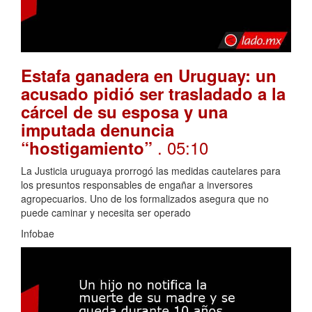
Estafa ganadera en Uruguay: un
acusado pidió ser trasladado a la
cárcel de su esposa y una
imputada denuncia
. 05:10
“hostigamiento”
La Justicia uruguaya prorrogó las medidas cautelares para
los presuntos responsables de engañar a inversores
agropecuarios. Uno de los formalizados asegura que no
puede caminar y necesita ser operado
Infobae