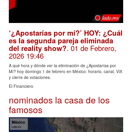
‘¿Apostarías por mí?’ HOY: ¿Cuál
es la segunda pareja eliminada
. 01 de Febrero,
del reality show?
2026 19:46
A qué hora y dónde ver la eliminación de ¿Apostarías por
Mí? hoy domingo 1 de febrero en México: horario, canal, ViX
y cierre de votaciones.
El Financiero
nominados la casa de los
famosos