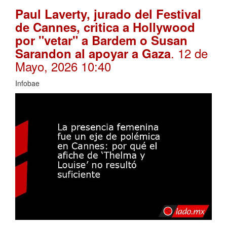
Paul Laverty, jurado del Festival
de Cannes, critica a Hollywood
por "vetar" a Bardem o Susan
. 12 de
Sarandon al apoyar a Gaza
Mayo, 2026 10:40
Infobae