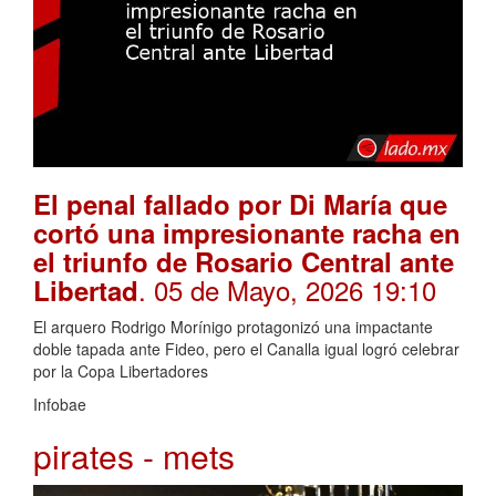
El penal fallado por Di María que
cortó una impresionante racha en
el triunfo de Rosario Central ante
. 05 de Mayo, 2026 19:10
Libertad
El arquero Rodrigo Morínigo protagonizó una impactante
doble tapada ante Fideo, pero el Canalla igual logró celebrar
por la Copa Libertadores
Infobae
pirates - mets