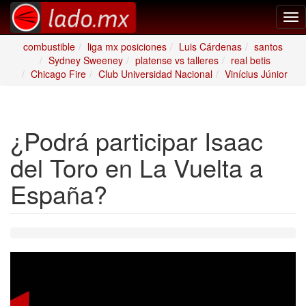
Tog
nav
combustible
liga mx posiciones
Luis Cárdenas
santos
Sydney Sweeney
platense vs talleres
real betis
Chicago Fire
Club Universidad Nacional
Vinícius Júnior
¿Podrá participar Isaac
del Toro en La Vuelta a
España?