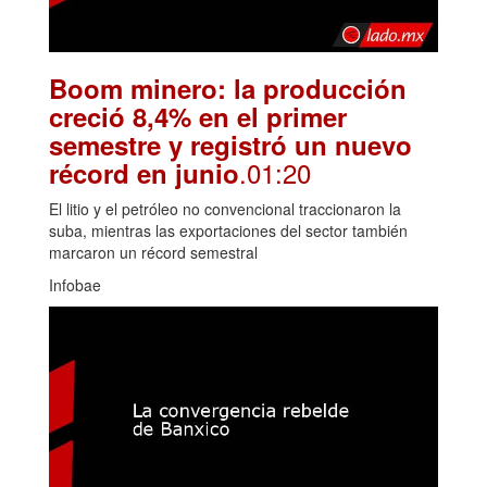
Boom minero: la producción
creció 8,4% en el primer
semestre y registró un nuevo
.01:20
récord en junio
El litio y el petróleo no convencional traccionaron la
suba, mientras las exportaciones del sector también
marcaron un récord semestral
Infobae