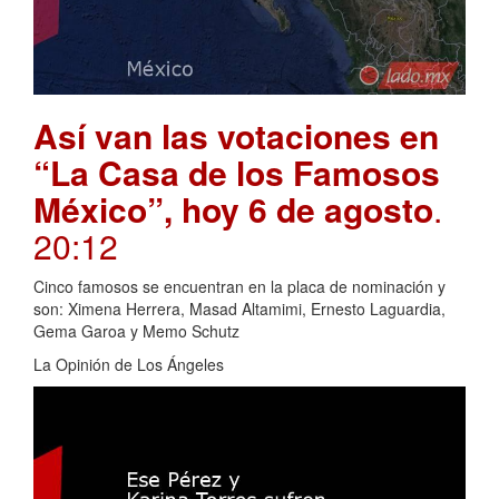
Así van las votaciones en
“La Casa de los Famosos
México”, hoy 6 de agosto
.
20:12
Cinco famosos se encuentran en la placa de nominación y
son: Ximena Herrera, Masad Altamimi, Ernesto Laguardia,
Gema Garoa y Memo Schutz
La Opinión de Los Ángeles