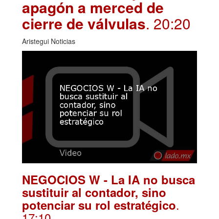
apagón a merced de
cierre de válvulas
. 20:20
Aristegui Noticias
NEGOCIOS W - La IA no busca
sustituir al contador, sino
.
potenciar su rol estratégico
17:10