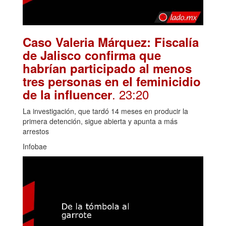
Caso Valeria Márquez: Fiscalía
de Jalisco confirma que
habrían participado al menos
tres personas en el feminicidio
. 23:20
de la influencer
La investigación, que tardó 14 meses en producir la
primera detención, sigue abierta y apunta a más
arrestos
Infobae