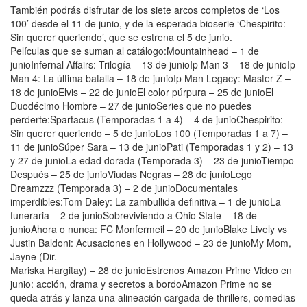
También podrás disfrutar de los siete arcos completos de ‘Los
100’ desde el 11 de junio, y de la esperada bioserie ‘Chespirito:
Sin querer queriendo’, que se estrena el 5 de junio.
Películas que se suman al catálogo:Mountainhead – 1 de
junioInfernal Affairs: Trilogía – 13 de junioIp Man 3 – 18 de junioIp
Man 4: La última batalla – 18 de junioIp Man Legacy: Master Z –
18 de junioElvis – 22 de junioEl color púrpura – 25 de junioEl
Duodécimo Hombre – 27 de junioSeries que no puedes
perderte:Spartacus (Temporadas 1 a 4) – 4 de junioChespirito:
Sin querer queriendo – 5 de junioLos 100 (Temporadas 1 a 7) –
11 de junioSúper Sara – 13 de junioPati (Temporadas 1 y 2) – 13
y 27 de junioLa edad dorada (Temporada 3) – 23 de junioTiempo
Después – 25 de junioViudas Negras – 28 de junioLego
Dreamzzz (Temporada 3) – 2 de junioDocumentales
imperdibles:Tom Daley: La zambullida definitiva – 1 de junioLa
funeraria – 2 de junioSobreviviendo a Ohio State – 18 de
junioAhora o nunca: FC Monfermeil – 20 de junioBlake Lively vs
Justin Baldoni: Acusaciones en Hollywood – 23 de junioMy Mom,
Jayne (Dir.
Mariska Hargitay) – 28 de junioEstrenos Amazon Prime Video en
junio: acción, drama y secretos a bordoAmazon Prime no se
queda atrás y lanza una alineación cargada de thrillers, comedias