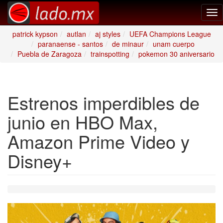
Tog
nav
patrick kypson
autlan
aj styles
UEFA Champions League
paranaense - santos
de minaur
unam cuerpo
Puebla de Zaragoza
trainspotting
pokemon 30 aniversario
Estrenos imperdibles de
junio en HBO Max,
Amazon Prime Video y
Disney+