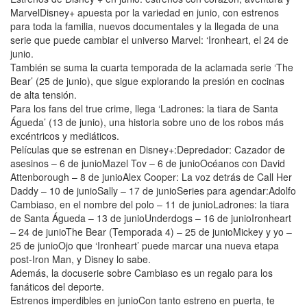
MarvelDisney+ apuesta por la variedad en junio, con estrenos
para toda la familia, nuevos documentales y la llegada de una
serie que puede cambiar el universo Marvel: ‘Ironheart, el 24 de
junio.
También se suma la cuarta temporada de la aclamada serie ‘The
Bear’ (25 de junio), que sigue explorando la presión en cocinas
de alta tensión.
Para los fans del true crime, llega ‘Ladrones: la tiara de Santa
Águeda’ (13 de junio), una historia sobre uno de los robos más
excéntricos y mediáticos.
Películas que se estrenan en Disney+:Depredador: Cazador de
asesinos – 6 de junioMazel Tov – 6 de junioOcéanos con David
Attenborough – 8 de junioAlex Cooper: La voz detrás de Call Her
Daddy – 10 de junioSally – 17 de junioSeries para agendar:Adolfo
Cambiaso, en el nombre del polo – 11 de junioLadrones: la tiara
de Santa Águeda – 13 de junioUnderdogs – 16 de junioIronheart
– 24 de junioThe Bear (Temporada 4) – 25 de junioMickey y yo –
25 de junioOjo que ‘Ironheart’ puede marcar una nueva etapa
post-Iron Man, y Disney lo sabe.
Además, la docuserie sobre Cambiaso es un regalo para los
fanáticos del deporte.
Estrenos imperdibles en junioCon tanto estreno en puerta, te