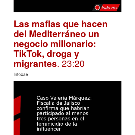
Las mafias que hacen
del Mediterráneo un
negocio millonario:
TikTok, droga y
migrantes
. 23:20
Infobae