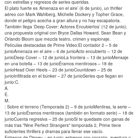
con estrellas y regresos de series queridas.
El plato fuerte es ‘Amenaza en el aire’ (6 de junio), un thriller
aéreo con Mark Wahlberg, Michelle Dockery y Topher Grace,
donde el peligro acecha a gran altura y no hay escapatoria.
También llega ‘Deep Cover: Actores Encubiertos’ (12 de junio),
una propuesta original con Bryce Dallas Howard, Sean Bean y
Orlando Bloom que mezcla teatro, crimen y espionaje.
Películas destacadas de Prime Video:El contador 2 – 5 de
junioAmenaza en el aire – 6 de junioActo encubierto – 12 de
junioDeep Cover – 12 de junioLa frontera – 13 de junioMensaje
en una botella – 13 de junioÉramos mentirosos – 18 de
junioHead Over Heels – 23 de junioCountdown – 25 de
junioInfiltrada en el búnker – 27 de junioSeries que llegan en
junio:C.
A.
E.
M.
: Sobre el terreno (Temporada 2) – 9 de junioMentiras, la serie –
13 de junioÉramos mentirosos (también en formato serie) – 18 de
junioCuenta regresiva – 25 de junioSi te quedaste con ganas de
más tras "Nine Perfect Strangers" temporada 2, Prime tiene
suficientes thrillers y dramas para llenar ese vacío.
Estrenos de Disney + en junio: estrenos con corazón, aventura y