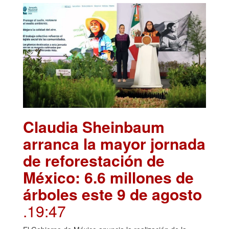
Claudia Sheinbaum
arranca la mayor jornada
de reforestación de
México: 6.6 millones de
árboles este 9 de agosto
.19:47