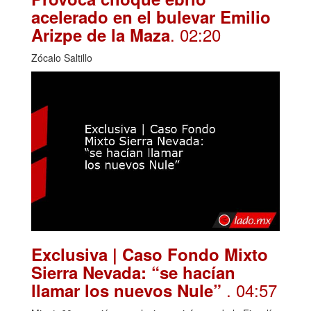
acelerado en el bulevar Emilio
. 02:20
Arizpe de la Maza
Zócalo Saltillo
Exclusiva | Caso Fondo Mixto
Sierra Nevada: “se hacían
. 04:57
llamar los nuevos Nule”