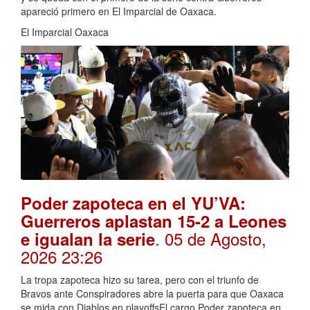
apareció primero en El Imparcial de Oaxaca.
El Imparcial Oaxaca
Poder zapoteca en el YU’VA:
Guerreros aplastan 15-2 a Leones
. 05 de Agosto,
e igualan la serie
2026 23:26
La tropa zapoteca hizo su tarea, pero con el triunfo de
Bravos ante Conspiradores abre la puerta para que Oaxaca
se mida con Diablos en playoffsEl cargo Poder zapoteca en