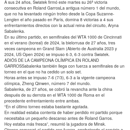
A sus 24 años, Swiatek firmó este martes su 26ª victoria
consecutiva en Roland GarrosLa antigua número 1 del mundo,
que no ha levantado ningún trofeo desde la Copa Suzanne-
Lenglen el año pasado en París, domina 8 victorias a 4 sus
enfrentamientos directos con la actual reina del circuito, Aryna
Sabalenka.
En su último partido, en semifinales del WTA 1000 de Cincinnati
en el verano (boreal) de 2024, la bielorrusa de 27 años, tres
veces campeona en Grand Slam (Abierto de Australia 2023 y
2024, US Open 2024) se impuso 6-3, 6-3 contra Swiatek.
ADIÓS DE LA CAMPEONA OLÍMPICA EN ROLAND
GARROSSabalenka también llega con fuerza a semifinales de un
torneo en el que no ha cedido un solo set.
Horas antes se impuso 7-6 (7/3), 6-3 a la vigente campeona
olímpica, Zheng Qinwen, número 7 del mundo.
Sabalenka, de 27 años, se cobró la revancha ante la china
después de su derrota en el WTA 1000 de Roma en el
precedente enfrentamiento entre ambas.
“En el último torneo estaba bastante agotada.
En realidad estaba contenta de haber perdido mi partido porque
necesitaba un pequeño descanso antes de Roland Garros.
Hoy estaba más fresca”, resumió la jugadora de Minsk.
Qinwen comenzó el partido con fuerza, arrebatando el servicio a