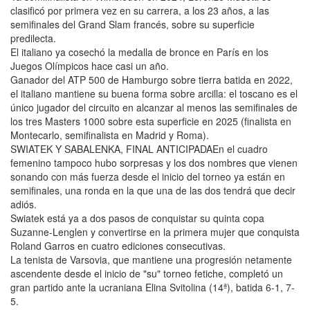
clasificó por primera vez en su carrera, a los 23 años, a las
semifinales del Grand Slam francés, sobre su superficie
predilecta.
El italiano ya cosechó la medalla de bronce en París en los
Juegos Olímpicos hace casi un año.
Ganador del ATP 500 de Hamburgo sobre tierra batida en 2022,
el italiano mantiene su buena forma sobre arcilla: el toscano es el
único jugador del circuito en alcanzar al menos las semifinales de
los tres Masters 1000 sobre esta superficie en 2025 (finalista en
Montecarlo, semifinalista en Madrid y Roma).
SWIATEK Y SABALENKA, FINAL ANTICIPADAEn el cuadro
femenino tampoco hubo sorpresas y los dos nombres que vienen
sonando con más fuerza desde el inicio del torneo ya están en
semifinales, una ronda en la que una de las dos tendrá que decir
adiós.
Swiatek está ya a dos pasos de conquistar su quinta copa
Suzanne-Lenglen y convertirse en la primera mujer que conquista
Roland Garros en cuatro ediciones consecutivas.
La tenista de Varsovia, que mantiene una progresión netamente
ascendente desde el inicio de "su" torneo fetiche, completó un
gran partido ante la ucraniana Elina Svitolina (14ª), batida 6-1, 7-
5.