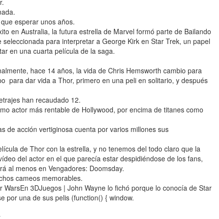
r.
nada.
 que esperar unos años.
to en Australia, la futura estrella de Marvel formó parte de Bailando
e seleccionada para interpretar a George Kirk en Star Trek, un papel
ar en una cuarta película de la saga.
almente, hace 14 años, la vida de Chris Hemsworth cambio para
o para dar vida a Thor, primero en una peli en solitario, y después
etrajes han recaudado 12.
ptimo actor más rentable de Hollywood, por encima de titanes como
as de acción vertiginosa cuenta por varios millones sus
ícula de Thor con la estrella, y no tenemos del todo claro que la
ídeo del actor en el que parecía estar despidiéndose de los fans,
ldrá al menos en Vengadores: Doomsday.
uchos cameos memorables.
ar WarsEn 3DJuegos | John Wayne lo fichó porque lo conocía de Star
se por una de sus pelis (function() { window.
.