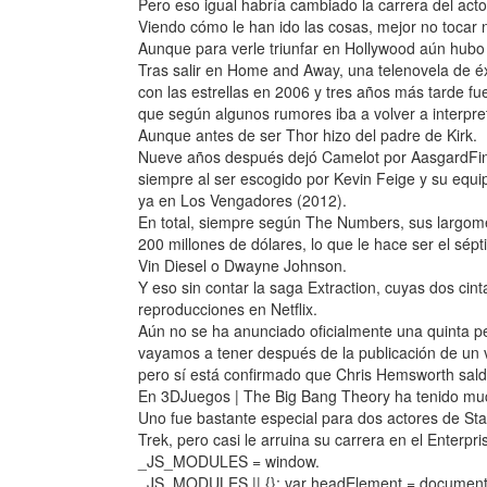
Pero eso igual habría cambiado la carrera del acto
Viendo cómo le han ido las cosas, mejor no tocar 
Aunque para verle triunfar en Hollywood aún hubo
Tras salir en Home and Away, una telenovela de éxi
con las estrellas en 2006 y tres años más tarde fu
que según algunos rumores iba a volver a interpret
Aunque antes de ser Thor hizo del padre de Kirk.
Nueve años después dejó Camelot por AasgardFin
siempre al ser escogido por Kevin Feige y su equip
ya en Los Vengadores (2012).
En total, siempre según The Numbers, sus largom
200 millones de dólares, lo que le hace ser el sé
Vin Diesel o Dwayne Johnson.
Y eso sin contar la saga Extraction, cuyas dos cint
reproducciones en Netflix.
Aún no se ha anunciado oficialmente una quinta pel
vayamos a tener después de la publicación de un v
pero sí está confirmado que Chris Hemsworth sa
En 3DJuegos | The Big Bang Theory ha tenido m
Uno fue bastante especial para dos actores de St
Trek, pero casi le arruina su carrera en el Enterpri
_JS_MODULES = window.
_JS_MODULES || {}; var headElement = document