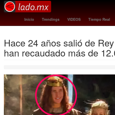
derrick henry
gudiño cruz azul
prime video mexico
pe
Inicio
Trendings
VIDEOS
Tiempo Real
Hace 24 años salió de Rey 
han recaudado más de 12.0