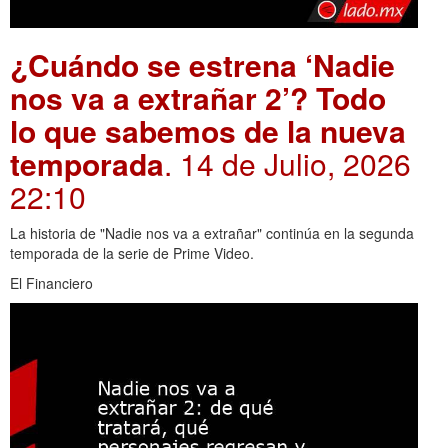
¿Cuándo se estrena ‘Nadie
nos va a extrañar 2’? Todo
lo que sabemos de la nueva
temporada
. 14 de Julio, 2026
22:10
La historia de "Nadie nos va a extrañar" continúa en la segunda
temporada de la serie de Prime Video.
El Financiero