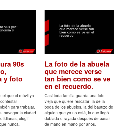
ura 90s
La foto de la abuela
o,
que merece verse
 y foto
tan bien como se ve
.
en el recuerdo
el que el móvil ya
Casi toda familia guarda una foto
 contestar
vieja que quiere rescatar: la de la
mbién para trabajar,
boda de los abuelos, la del bautizo de
s, navegar la ciudad
alguien que ya no está, la que llegó
otidianas, elegir
doblada o rayada después de pasar
 que nunca.
de mano en mano por años.