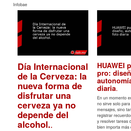
Infobae
Día Internacional
HUAWEI p
pro: diseñ
de la Cerveza: la
autonomía
nueva forma de
.
diaria
disfrutar una
En un momento en 
cerveza ya no
no sirve solo para
mensajes, sino ta
depende del
registrar recuerdo
alcohol.
.
y resolver tareas c
bien importa más