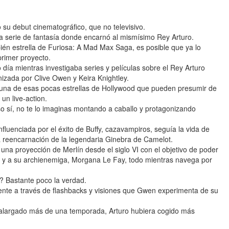
 su debut cinematográfico, que no televisivo.
a serie de fantasía donde encarnó al mismísimo Rey Arturo.
bién estrella de Furiosa: A Mad Max Saga, es posible que ya lo
primer proyecto.
o día mientras investigaba series y películas sobre el Rey Arturo
nizada por Clive Owen y Keira Knightley.
una de esas pocas estrellas de Hollywood que pueden presumir de
un live-action.
 sí, no te lo imaginas montando a caballo y protagonizando
nfluenciada por el éxito de Buffy, cazavampiros, seguía la vida de
 reencarnación de la legendaria Ginebra de Camelot.
una proyección de Merlín desde el siglo VI con el objetivo de poder
l y a su archienemiga, Morgana Le Fay, todo mientras navega por
? Bastante poco la verdad.
nte a través de flashbacks y visiones que Gwen experimenta de su
 alargado más de una temporada, Arturo hubiera cogido más