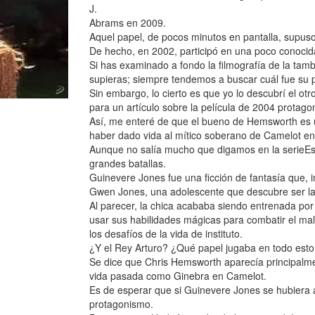
J.
Abrams en 2009.
Aquel papel, de pocos minutos en pantalla, supuso
De hecho, en 2002, participó en una poco conocid
Si has examinado a fondo la filmografía de la tam
supieras; siempre tendemos a buscar cuál fue su 
Sin embargo, lo cierto es que yo lo descubrí el otr
para un artículo sobre la película de 2004 protago
Así, me enteré de que el bueno de Hemsworth es 
haber dado vida al mítico soberano de Camelot en 
Aunque no salía mucho que digamos en la serieEso
grandes batallas.
Guinevere Jones fue una ficción de fantasía que, i
Gwen Jones, una adolescente que descubre ser la
Al parecer, la chica acababa siendo entrenada por 
usar sus habilidades mágicas para combatir el ma
los desafíos de la vida de instituto.
¿Y el Rey Arturo? ¿Qué papel jugaba en todo esto
Se dice que Chris Hemsworth aparecía principalme
vida pasada como Ginebra en Camelot.
Es de esperar que si Guinevere Jones se hubiera
protagonismo.