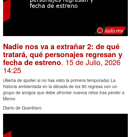
Nadie nos va a extrañar 2: de qué
tratará, qué personajes regresan y
. 15 de Julio, 2026
fecha de estreno
14:25
(Alerta de spoiler si no has visto la primera temporada) La
historia ambientada en la década de los 90 regresa con un
grupo de amigos que debe afrontar nuevos retos tras perder a
Memo
Diario de Querétaro