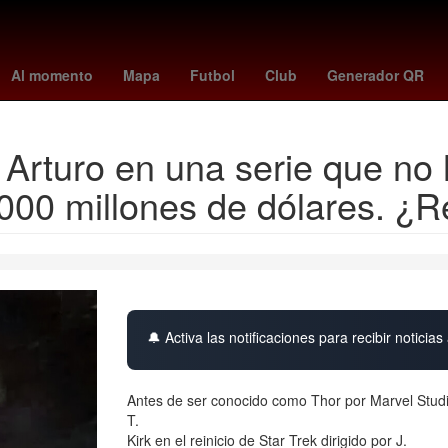
lota libre
bill skarsgård
one battle after another
porter
pago pe
Al momento
Mapa
Futbol
Club
Generador QR
Arturo en una serie que no h
00 millones de dólares. ¿R
🔔 Activa las notificaciones para recibir noticias 
Antes de ser conocido como Thor por Marvel Studi
T.
Kirk en el reinicio de Star Trek dirigido por J.