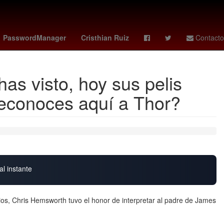
nsiones issste diciembre
liga mx partidos
sarah connor
PasswordManager
Cristhian Ruiz
Contacto
as visto, hoy sus pelis
econoces aquí a Thor?
al instante
os, Chris Hemsworth tuvo el honor de interpretar al padre de James