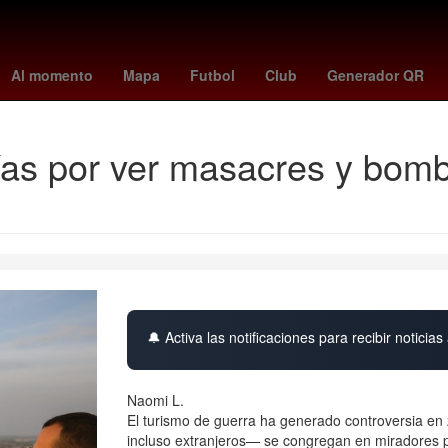
o
Argentina
España
casas infonavit o viviendas recuperadas
V
Al momento
Mapa
Futbol
Club
Generador QR
ías por ver masacres y bom
🔔 Activa las notificaciones para recibir noticias 
Naomi L.
El turismo de guerra ha generado controversia en 
incluso extranjeros— se congregan en miradores 