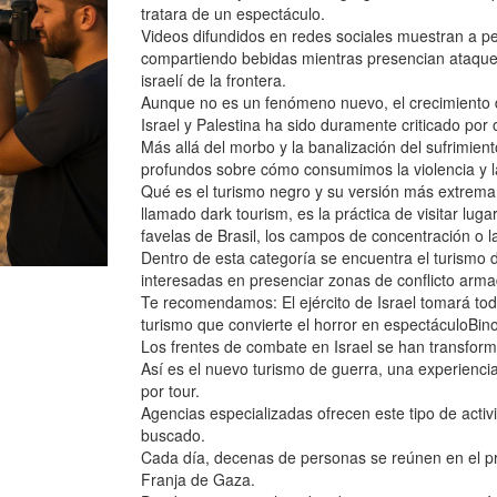
tratara de un espectáculo.
Videos difundidos en redes sociales muestran a p
compartiendo bebidas mientras presencian ataque
israelí de la frontera.
Aunque no es un fenómeno nuevo, el crecimiento de
Israel y Palestina ha sido duramente criticado por 
Más allá del morbo y la banalización del sufrimie
profundos sobre cómo consumimos la violencia y la 
Qué es el turismo negro y su versión más extrema:
llamado dark tourism, es la práctica de visitar lug
favelas de Brasil, los campos de concentración o l
Dentro de esta categoría se encuentra el turismo 
interesadas en presenciar zonas de conflicto arma
Te recomendamos: El ejército de Israel tomará to
turismo que convierte el horror en espectáculoBinoc
Los frentes de combate en Israel se han transforma
Así es el nuevo turismo de guerra, una experienci
por tour.
Agencias especializadas ofrecen este tipo de acti
buscado.
Cada día, decenas de personas se reúnen en el prin
Franja de Gaza.