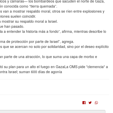
icos y cámaras— los bombardeos que sacuden el norte de Gaza,
ción conocida como “tierra quemada”.
 van a mostrar respaldo moral, otros se ríen entre explosiones y
iones suelen coincidir.
 mostrar su respaldo moral a Israel.
que han pasado.
da a entender la historia más a fondo”, afirma, mientras describe lo
rma de protección por parte de Israel”, agrega.
 que se acercan no solo por solidaridad, sino por el deseo explícito
ran parte de una atracción, lo que suma una capa de morbo e
tó su plan para un alto el fuego en GazaLa OMS pide "clemencia" a
ntra Israel; suman 600 días de agonía