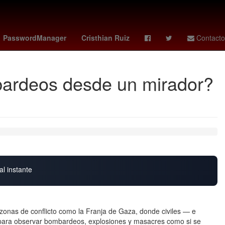
enezolanos
El Paso
Computación en la nube
PasswordManager
Cristhian Ruiz
Contacto
bardeos desde un mirador?
al instante
zonas de conflicto como la Franja de Gaza, donde civiles — e
para observar bombardeos, explosiones y masacres como si se