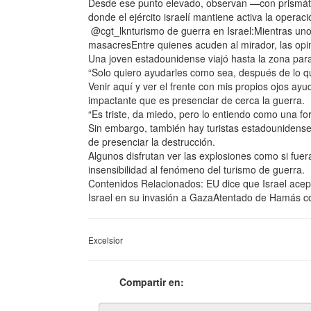
Desde ese punto elevado, observan —con prismát
donde el ejército israelí mantiene activa la opera
@cgt_lknturismo de guerra en Israel:Mientras unos
masacresEntre quienes acuden al mirador, las opin
Una joven estadounidense viajó hasta la zona para
“Solo quiero ayudarles como sea, después de lo 
Venir aquí y ver el frente con mis propios ojos ayu
impactante que es presenciar de cerca la guerra.
“Es triste, da miedo, pero lo entiendo como una fo
Sin embargo, también hay turistas estadounidenses
de presenciar la destrucción.
Algunos disfrutan ver las explosiones como si fue
insensibilidad al fenómeno del turismo de guerra.
Contenidos Relacionados: EU dice que Israel acep
Israel en su invasión a GazaAtentado de Hamás co
Excelsior
Compartir en: