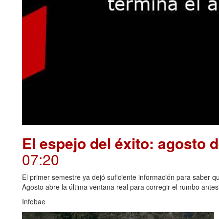
El espejo del éxito: agosto 
07:20
El primer semestre ya dejó suficiente información para saber qué
Agosto abre la última ventana real para corregir el rumbo antes 
Infobae