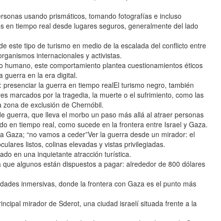
ersonas usando prismáticos, tomando fotografías e incluso
s en tiempo real desde lugares seguros, generalmente del lado
 este tipo de turismo en medio de la escalada del conflicto entre
organismos internacionales y activistas.
nto humano, este comportamiento plantea cuestionamientos éticos
guerra en la era digital.
 presenciar la guerra en tiempo realEl turismo negro, también
ares marcados por la tragedia, la muerte o el sufrimiento, como las
a zona de exclusión de Chernóbil.
de guerra, que lleva el morbo un paso más allá al atraer personas
do en tiempo real, como sucede en la frontera entre Israel y Gaza.
da Gaza; “no vamos a ceder”Ver la guerra desde un mirador: el
ulares listos, colinas elevadas y vistas privilegiadas.
do en una inquietante atracción turística.
a que algunos están dispuestos a pagar: alrededor de 800 dólares
vidades inmersivas, donde la frontera con Gaza es el punto más
cipal mirador de Sderot, una ciudad israelí situada frente a la