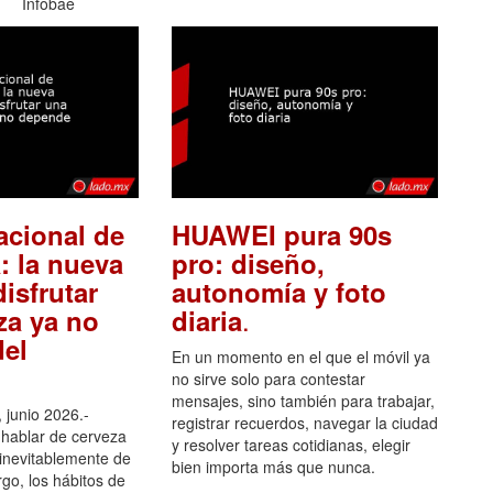
Infobae
acional de
HUAWEI pura 90s
: la nueva
pro: diseño,
isfrutar
autonomía y foto
.
za ya no
diaria
el
En un momento en el que el móvil ya
no sirve solo para contestar
mensajes, sino también para trabajar,
 junio 2026.-
registrar recuerdos, navegar la ciudad
hablar de cerveza
y resolver tareas cotidianas, elegir
 inevitablemente de
bien importa más que nunca.
go, los hábitos de