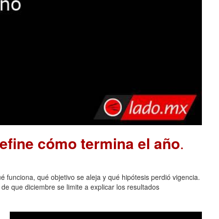
define cómo termina el año
.
 funciona, qué objetivo se aleja y qué hipótesis perdió vigencia.
de que diciembre se limite a explicar los resultados