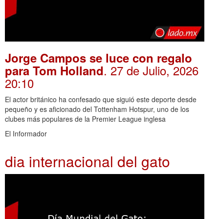
Jorge Campos se luce con regalo
. 27 de Julio, 2026
para Tom Holland
20:10
El actor británico ha confesado que siguió este deporte desde
pequeño y es aficionado del Tottenham Hotspur, uno de los
clubes más populares de la Premier League inglesa
El Informador
dia internacional del gato