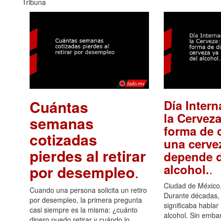
Tribuna
Cuántas
Día Intern
la Cerveza
semanas
forma de d
cotizadas
una cerve
pierdes al retirar
depende d
.
alcohol.
por desempleo
.
Ciudad de México,
Cuando una persona solicita un retiro
Durante décadas, 
por desempleo, la primera pregunta
significaba hablar
casi siempre es la misma: ¿cuánto
alcohol. Sin embar
dinero puedo retirar y cuándo lo