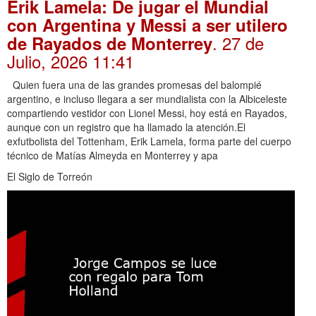
Erik Lamela: De jugar el Mundial
con Argentina y Messi a ser utilero
. 27 de
de Rayados de Monterrey
Julio, 2026 11:41
Quien fuera una de las grandes promesas del balompié
argentino, e incluso llegara a ser mundialista con la Albiceleste
compartiendo vestidor con Lionel Messi, hoy está en Rayados,
aunque con un registro que ha llamado la atención.El
exfutbolista del Tottenham, Erik Lamela, forma parte del cuerpo
técnico de Matías Almeyda en Monterrey y apa
El Siglo de Torreón