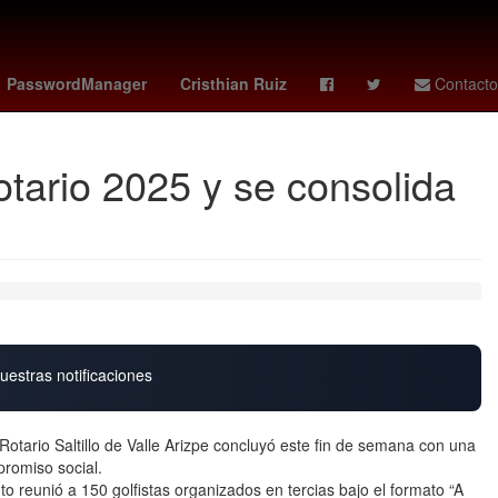
Antoine Griezmann
Nueva York
Aguascalientes
PasswordManager
Cristhian Ruiz
Contacto
otario 2025 y se consolida
uestras notificaciones
otario Saltillo de Valle Arizpe concluyó este fin de semana con una
romiso social.
to reunió a 150 golfistas organizados en tercias bajo el formato “A