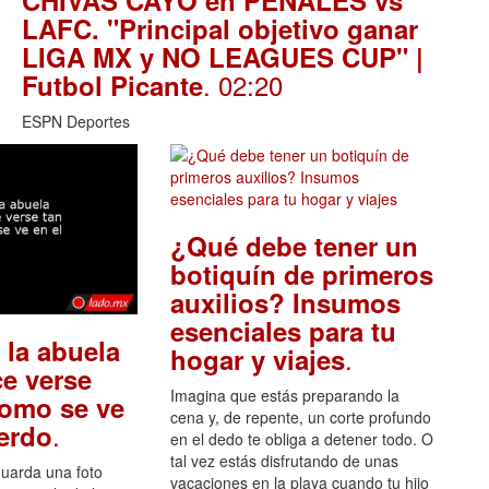
CHIVAS CAYÓ en PENALES vs
LAFC. "Principal objetivo ganar
LIGA MX y NO LEAGUES CUP" |
. 02:20
Futbol Picante
ESPN Deportes
¿Qué debe tener un
botiquín de primeros
auxilios? Insumos
esenciales para tu
 la abuela
.
hogar y viajes
e verse
Imagina que estás preparando la
como se ve
cena y, de repente, un corte profundo
.
uerdo
en el dedo te obliga a detener todo. O
tal vez estás disfrutando de unas
guarda una foto
vacaciones en la playa cuando tu hijo