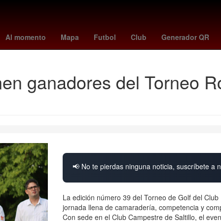
os
Germán Berterame
Rogelio Funes Mori
mexico vs
Perú
Al momento
Mapa
Futbol
Club
Generador QR
inen ganadores del Torneo R
📢 No te pierdas ninguna noticia, suscríbete a n
La edición número 39 del Torneo de Golf del Club R
jornada llena de camaradería, competencia y comp
Con sede en el Club Campestre de Saltillo, el even