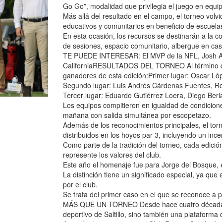
Go Go”, modalidad que privilegia el juego en equipo
Más allá del resultado en el campo, el torneo volv
educativos y comunitarios en beneficio de escuelas
En esta ocasión, los recursos se destinarán a la c
de sesiones, espacio comunitario, albergue en cas
TE PUEDE INTERESAR: El MVP de la NFL, Josh Alle
CaliforniaRESULTADOS DEL TORNEO Al término de l
ganadores de esta edición:Primer lugar: Oscar 
Segundo lugar: Luis Andrés Cárdenas Fuentes, 
Tercer lugar: Eduardo Gutiérrez Loera, Diego Berl
Los equipos compitieron en igualdad de condicion
mañana con salida simultánea por escopetazo.
Además de los reconocimientos principales, el tor
distribuidos en los hoyos par 3, incluyendo un inc
Como parte de la tradición del torneo, cada edició
represente los valores del club.
Este año el homenaje fue para Jorge del Bosque, e
La distinción tiene un significado especial, ya q
por el club.
Se trata del primer caso en el que se reconoce a pa
MÁS QUE UN TORNEO Desde hace cuatro décadas, e
deportivo de Saltillo, sino también una plataforma 