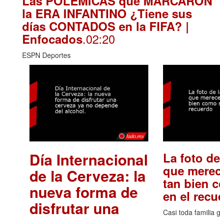
Las POLÉMICAS que MARCARON
la ERA INFANTINO ¿Tiene sus
días CONTADOS en la FIFA? |
.02:20
Enfocados
ESPN Deportes
Día Internacional
La foto de
que merec
de la Cerveza: la
tan bien 
nueva forma de
en el rec
disfrutar una
Casi toda familia 