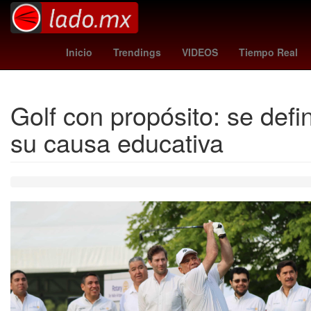
INAPAM
vacuna influenza h3n2
toluca vs sant
Inicio
Trendings
VIDEOS
Tiempo Real
Golf con propósito: se def
su causa educativa