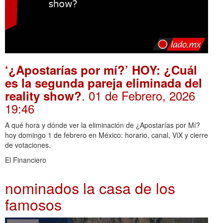
‘¿Apostarías por mí?’ HOY: ¿Cuál
es la segunda pareja eliminada del
. 01 de Febrero, 2026
reality show?
19:46
A qué hora y dónde ver la eliminación de ¿Apostarías por Mí?
hoy domingo 1 de febrero en México: horario, canal, ViX y cierre
de votaciones.
El Financiero
nominados la casa de los
famosos