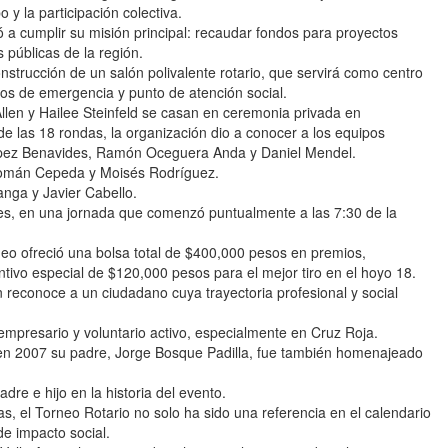
 y la participación colectiva.
ió a cumplir su misión principal: recaudar fondos para proyectos
 públicas de la región.
onstrucción de un salón polivalente rotario, que servirá como centro
os de emergencia y punto de atención social.
n y Hailee Steinfeld se casan en ceremonia privada en
as 18 rondas, la organización dio a conocer a los equipos
López Benavides, Ramón Oceguera Anda y Daniel Mendel.
Román Cepeda y Moisés Rodríguez.
anga y Javier Cabello.
es, en una jornada que comenzó puntualmente a las 7:30 de la
neo ofreció una bolsa total de $400,000 pesos en premios,
entivo especial de $120,000 pesos para el mejor tiro en el hoyo 18.
n reconoce a un ciudadano cuya trayectoria profesional y social
mpresario y voluntario activo, especialmente en Cruz Roja.
ue en 2007 su padre, Jorge Bosque Padilla, fue también homenajeado
dre e hijo en la historia del evento.
l Torneo Rotario no solo ha sido una referencia en el calendario
de impacto social.