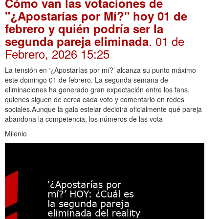
Cómo van las votaciones de
"¿Apostarías por Mí?" hoy 01 de
febrero y quién podría ser la
. 01 de
segunda pareja eliminada
Febrero, 2026 15:25
La tensión en ‘¿Apostarías por mí?’ alcanza su punto máximo
este domingo 01 de febrero. La segunda semana de
eliminaciones ha generado gran expectación entre los fans,
quienes siguen de cerca cada voto y comentario en redes
sociales.Aunque la gala estelar decidirá oficialmente qué pareja
abandona la competencia, los números de las vota
Milenio