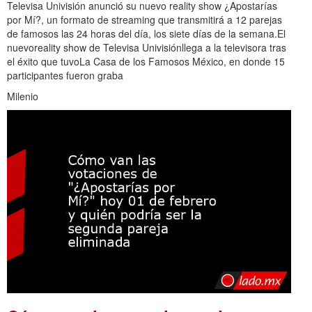
Televisa Univisión anunció su nuevo reality show ¿Apostarías
por Mí?, un formato de streaming que transmitirá a 12 parejas
de famosos las 24 horas del día, los siete días de la semana.El
nuevoreality show de Televisa Univisiónllega a la televisora tras
el éxito que tuvoLa Casa de los Famosos México, en donde 15
participantes fueron graba
Milenio